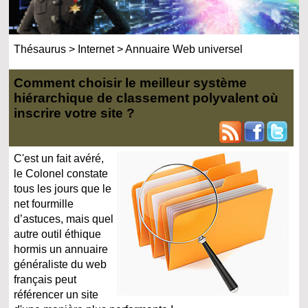
Thésaurus
>
Internet
>
Annuaire Web universel
Comment choisir le meilleur système
hiérarchique de classement polyvalent où
inscrire votre site ?
C'est un fait avéré,
le Colonel constate
tous les jours que le
net fourmille
d’astuces, mais quel
autre outil éthique
hormis un annuaire
généraliste du web
français peut
référencer un site