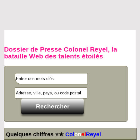
Dossier de Presse Colonel Reyel, la
bataille Web des talents étoilés
Quelques chiffres ⭐★
Col
on
el
Reyel