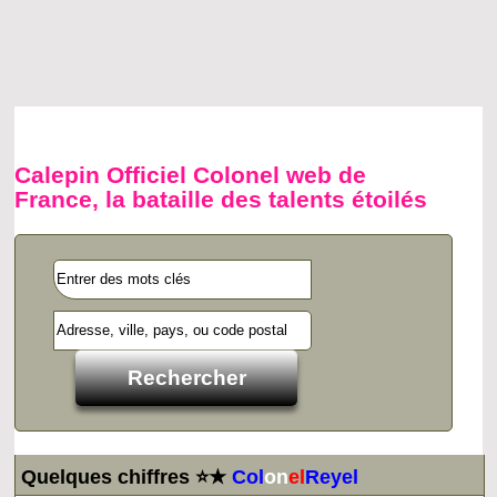
Calepin Officiel Colonel web de
France, la bataille des talents étoilés
Quelques chiffres ⭐★
Col
on
el
Reyel