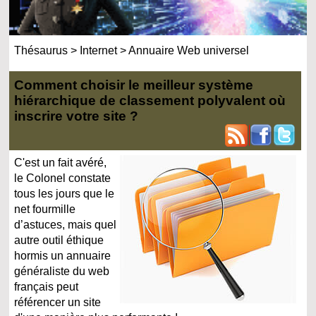
Thésaurus
>
Internet
>
Annuaire Web universel
Comment choisir le meilleur système
hiérarchique de classement polyvalent où
inscrire votre site ?
C'est un fait avéré,
le Colonel constate
tous les jours que le
net fourmille
d’astuces, mais quel
autre outil éthique
hormis un annuaire
généraliste du web
français peut
référencer un site