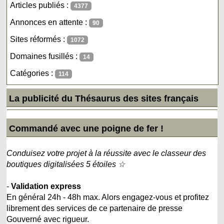
Articles publiés :
4377
Annonces en attente :
90
Sites réformés :
1072
Domaines fusillés :
14
Catégories :
114
La publicité du Thésaurus des sites français
Commandé avec une poigne de fer !
Conduisez votre projet à la réussite avec le classeur des
boutiques digitalisées 5 étoiles ☆
-
Validation express
En général 24h - 48h max. Alors engagez-vous et profitez
librement des services de ce partenaire de presse
Gouverné avec rigueur.