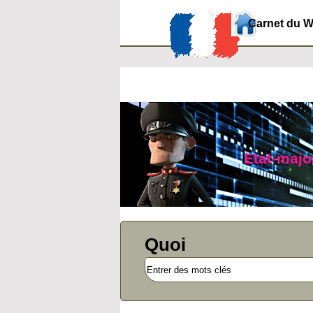
Carnet du 
Etat-major
Quoi