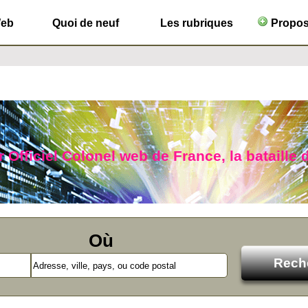
Web
Quoi de neuf
Les rubriques
Propose
 Officiel Colonel web de France, la bataille 
Où