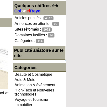
Quelques chiffres ⭐★
Col
on
el
Reyel
Articles publiés :
4377
Annonces en attente :
90
Sites réformés :
1072
Domaines fusillés :
14
Catégories :
114
Publicité aléatoire sur le
site
Catégories
Beauté et Cosmétique
Auto & Moto
Animation & événement
High-Tech et Nouvelles
oi et
technologies
Voyage et Tourisme
Immobilier