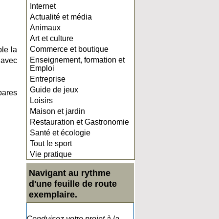
Internet
Actualité et média
Animaux
Art et culture
Commerce et boutique
le la
Enseignement, formation et
 avec
Emploi
Entreprise
Guide de jeux
bares
Loisirs
Maison et jardin
Restauration et Gastronomie
Santé et écologie
Tout le sport
Vie pratique
Navigant au rythme
d'une feuille de route
exemplaire.
Conduisez votre projet à la