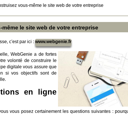
truisez vous-même le site web de votre entreprise
même le site web de votre entreprise
se, c'est par ici :
www.webgenie.fr
velle, WebGenie a de fortes
re volonté de construire le
uipe digitale vous assure que
n si vos objectifs sont de
lle.
tions en ligne
 vous vous posez certainement les questions suivantes : pourqu