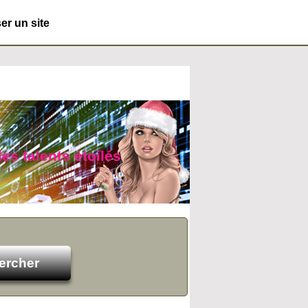
r un site
des talents étoilés