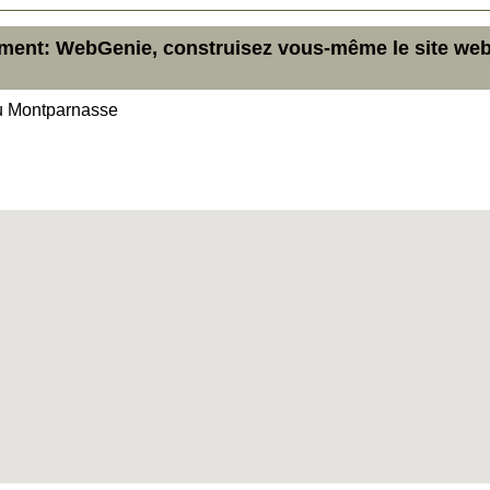
ement: WebGenie, construisez vous-même le site we
u Montparnasse