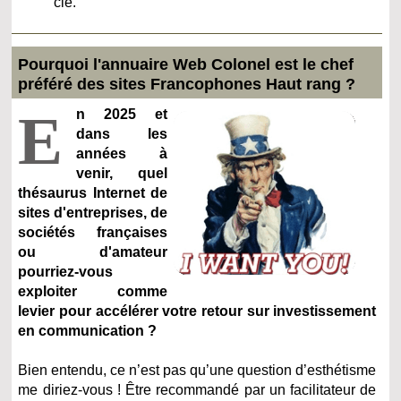
clé.
re guerrier fusionnel responsive
 annonces digitales éthiques, la plus simple des idées !
Pourquoi l'annuaire Web Colonel est le chef
préféré des sites Francophones Haut rang ?
E
n 2025 et
dans les
années à
venir, quel
cessus référencement efficient
thésaurus Internet de
rectrice qualité dictée par les moteurs de recherche …
sites d'entreprises, de
sociétés françaises
ou d'amateur
pourriez-vous
exploiter comme
levier pour accélérer votre retour sur investissement
en communication ?
Bien entendu, ce n’est pas qu’une question d’esthétisme
me diriez-vous ! Être recommandé par un facilitateur de