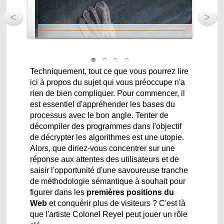
<
>
 capitaine pour votre référencement ?
Techniquement, tout ce que vous pourrez lire
isibilité de votre vitrine avec un classeur aux valeurs
ici à propos du sujet qui vous préoccupe n'a
d'excellences …
rien de bien compliquer. Pour commencer, il
est essentiel d'appréhender les bases du
processus avec le bon angle. Tenter de
décompiler des programmes dans l'objectif
de décrypter les algorithmes est une utopie.
Alors, que diriez-vous concentrer sur une
réponse aux attentes des utilisateurs et de
ressource dynamique des webmasters
saisir l'opportunité d'une savoureuse tranche
aille du net c'est la diffusion d'informations innovantes
de méthodologie sémantique à souhait pour
figurer dans les
premières positions du
Web
et conquérir plus de visiteurs ? C'est là
que l'artiste Colonel Reyel peut jouer un rôle