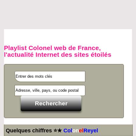
Playlist Colonel web de France,
l'actualité Internet des sites étoilés
Quelques chiffres ⭐★
Col
on
el
Reyel