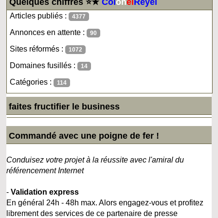
Quelques chiffres ⭐★
Col
on
el
Reyel
Articles publiés :
4377
Annonces en attente :
90
Sites réformés :
1072
Domaines fusillés :
14
Catégories :
114
faites fructifier le business
Commandé avec une poigne de fer !
Conduisez votre projet à la réussite avec l'amiral du
référencement Internet
-
Validation express
En général 24h - 48h max. Alors engagez-vous et profitez
librement des services de ce partenaire de presse