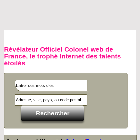
Révélateur Officiel Colonel web de
France, le trophé Internet des talents
étoilés