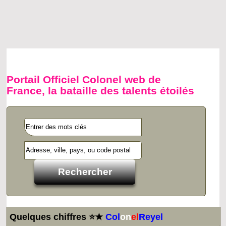
Portail Officiel Colonel web de
France, la bataille des talents étoilés
Quelques chiffres ⭐★
Col
on
el
Reyel