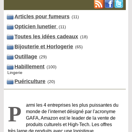
Articles pour fumeurs
(11)
Opticien lunetier
(11)
Toutes les idées cadeaux
(18)
Bijouterie et Horlogerie
(65)
Outillage
(29)
Habillement
(100)
Lingerie
Puériculture
(20)
P
armi les 4 entreprises les plus puissantes du
monde de l'internet désigné par l'acronyme
GAFA, Amazon est le leader de la vente de
produits culturels et High-Tech. Les offres
très large de produits avec une logistique