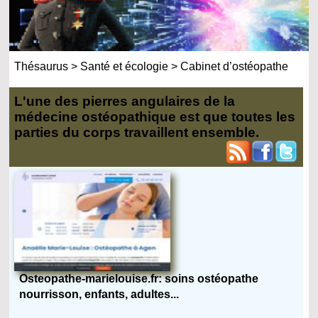
Thésaurus
>
Santé et écologie
>
Cabinet d’ostéopathe
L'une des pierres angulaires de la
médecine ostéopathique est que toutes les
parties du corps travaillent ensemble.
Osteopathe-marielouise.fr: soins ostéopathe
nourrisson, enfants, adultes...