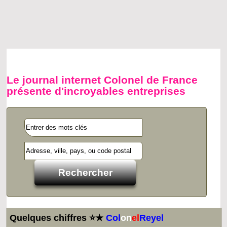
Le journal internet Colonel de France
présente d'incroyables entreprises
Quelques chiffres ⭐★
Col
on
el
Reyel