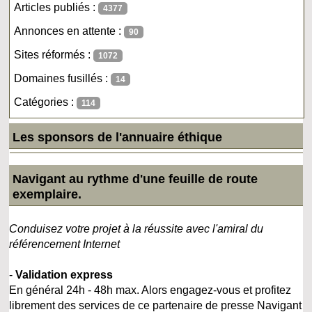
Articles publiés :
4377
Annonces en attente :
90
Sites réformés :
1072
Domaines fusillés :
14
Catégories :
114
Les sponsors de l'annuaire éthique
Navigant au rythme d'une feuille de route
exemplaire.
Conduisez votre projet à la réussite avec l'amiral du
référencement Internet
-
Validation express
En général 24h - 48h max. Alors engagez-vous et profitez
librement des services de ce partenaire de presse Navigant