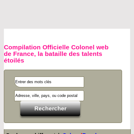
Compilation Officielle Colonel web
de France, la bataille des talents
étoilés