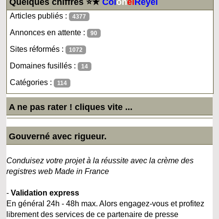
Quelques chiffres ⭐★
Col
on
el
Reyel
Articles publiés :
4377
Annonces en attente :
90
Sites réformés :
1072
Domaines fusillés :
14
Catégories :
114
A ne pas rater ! cliques vite ...
Gouverné avec rigueur.
Conduisez votre projet à la réussite avec la crème des
registres web Made in France
-
Validation express
En général 24h - 48h max. Alors engagez-vous et profitez
librement des services de ce partenaire de presse