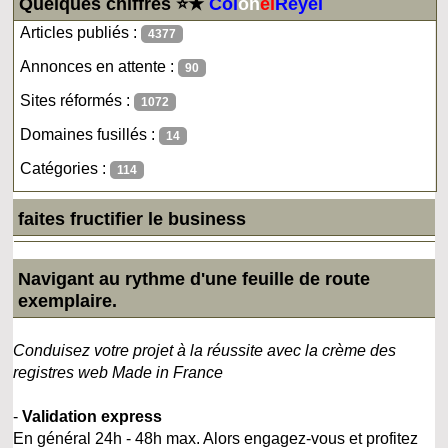
Quelques chiffres ⭐★
Col
on
el
Reyel
Articles publiés :
4377
Annonces en attente :
90
Sites réformés :
1072
Domaines fusillés :
14
Catégories :
114
faites fructifier le business
Navigant au rythme d'une feuille de route
exemplaire.
Conduisez votre projet à la réussite avec la crème des
registres web Made in France
-
Validation express
En général 24h - 48h max. Alors engagez-vous et profitez