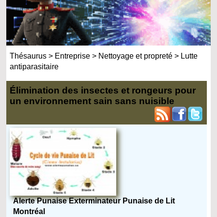
Thésaurus
>
Entreprise
>
Nettoyage et propreté
>
Lutte
antiparasitaire
Élimination des insectes et rongeurs pour
un environnement sain sans nuisible
Alerte Punaise Exterminateur Punaise de Lit
Montréal