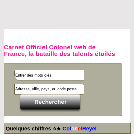
Carnet Officiel Colonel web de
France, la bataille des talents étoilés
Quelques chiffres ⭐★
Col
on
el
Reyel