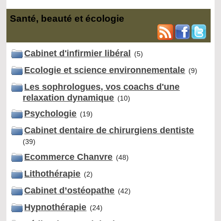
Santé, beauté et écologie
Cabinet d'infirmier libéral
(5)
Ecologie et science environnementale
(9)
Les sophrologues, vos coachs d'une
relaxation dynamique
(10)
Psychologie
(19)
Cabinet dentaire de chirurgiens dentiste
(39)
Ecommerce Chanvre
(48)
Lithothérapie
(2)
Cabinet d’ostéopathe
(42)
Hypnothérapie
(24)