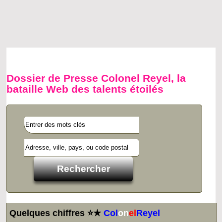
Dossier de Presse Colonel Reyel, la
bataille Web des talents étoilés
Quelques chiffres ⭐★
Col
on
el
Reyel