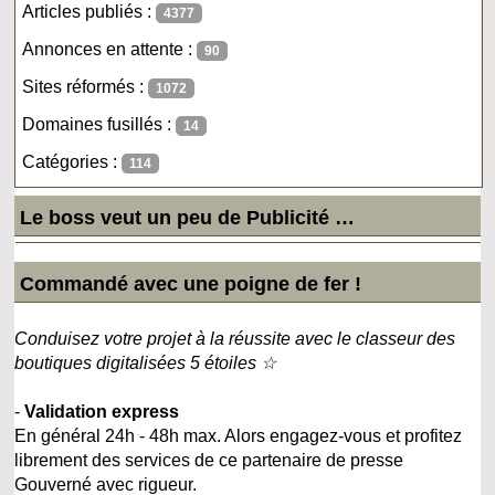
Articles publiés :
4377
Annonces en attente :
90
Sites réformés :
1072
Domaines fusillés :
14
Catégories :
114
Le boss veut un peu de Publicité …
Commandé avec une poigne de fer !
Conduisez votre projet à la réussite avec le classeur des
boutiques digitalisées 5 étoiles ☆
-
Validation express
En général 24h - 48h max. Alors engagez-vous et profitez
librement des services de ce partenaire de presse
Gouverné avec rigueur.