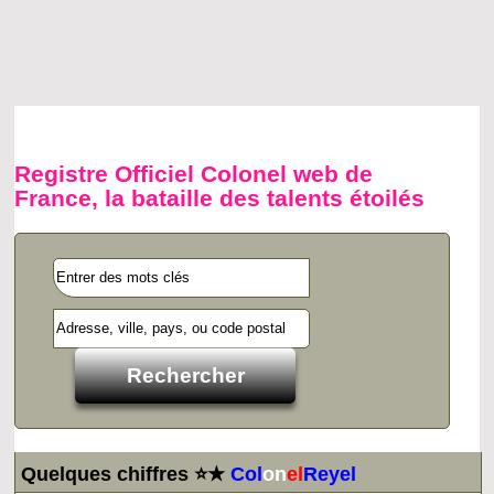
Registre Officiel Colonel web de
France, la bataille des talents étoilés
Quelques chiffres ⭐★
Col
on
el
Reyel