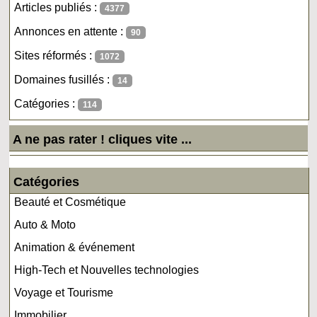
Articles publiés :
4377
Annonces en attente :
90
Sites réformés :
1072
Domaines fusillés :
14
Catégories :
114
A ne pas rater ! cliques vite ...
Catégories
Beauté et Cosmétique
Auto & Moto
Animation & événement
High-Tech et Nouvelles technologies
Voyage et Tourisme
Immobilier