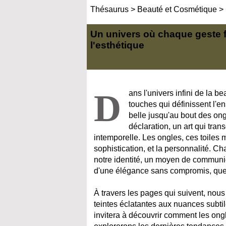
Thésaurus
>
Beauté et Cosmétique
>
Un univers où chaque geste 
l'esthétique
D
ans l'univers infini de la b
touches qui définissent l'e
belle jusqu'au bout des on
déclaration, un art qui t
intemporelle. Les ongles, ces toiles m
sophistication, et la personnalité. 
notre identité, un moyen de communiq
d'une élégance sans compromis, que s
À travers les pages qui suivent, nous
teintes éclatantes aux nuances subti
invitera à découvrir comment les ong