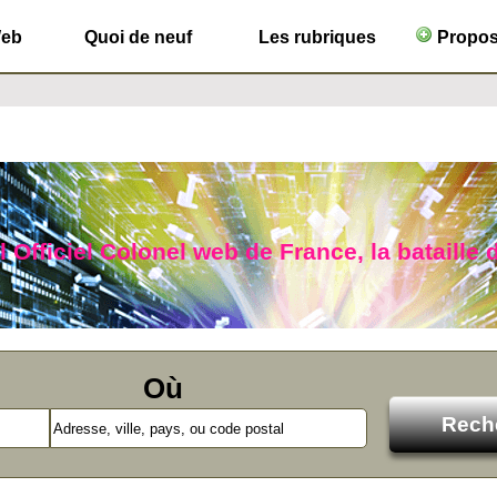
Web
Quoi de neuf
Les rubriques
Propose
 Officiel Colonel web de France, la bataille 
Où