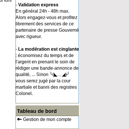
i font
-
Validation express
En général 24h - 48h max.
Alors engagez-vous et profitez
librement des services de ce
partenaire de presse Gouverné
avec rigueur.
-
La modération est cinglante
: économisez du temps et de
l'argent en prenant le soin de
rédiger une bande-annonce de
qualité, ... Sinon ╰(◣﹏◢)╯
vous serez jugé par la cour
martiale et banni des registres
Colonel.
Tableau de bord
🔑 Gestion de mon compte