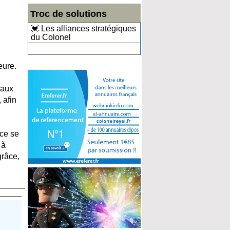
Troc de solutions
💓 Les alliances stratégiques
du Colonel
eure.
 aux
 afin
nce se
 à
grâce,