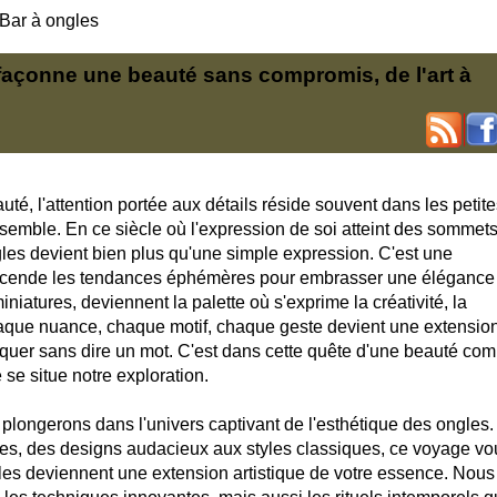
Bar à ongles
façonne une beauté sans compromis, de l'art à
eauté, l'attention portée aux détails réside souvent dans les petit
nsemble. En ce siècle où l'expression de soi atteint des sommets
gles devient bien plus qu'une simple expression. C'est une
ranscende les tendances éphémères pour embrasser une élégance
iniatures, deviennent la palette où s'exprime la créativité, la
Chaque nuance, chaque motif, chaque geste devient une extensio
uer sans dire un mot. C'est dans cette quête d'une beauté com
e situe notre exploration.
 plongerons dans l'univers captivant de l'esthétique des ongles
les, des designs audacieux aux styles classiques, ce voyage vo
les deviennent une extension artistique de votre essence. Nous