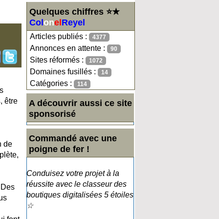
Quelques chiffres ⭐★
Col
on
el
Reyel
Articles publiés :
4377
Annonces en attente :
90
Sites réformés :
1072
Domaines fusillés :
14
Catégories :
114
es
, être
A découvrir aussi ce site
sponsorisé
Commandé avec une
n de
poigne de fer !
plète,
Conduisez votre projet à la
réussite avec le classeur des
. Des
boutiques digitalisées 5 étoiles
us
☆