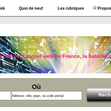
Web
Quoi de neuf
Les rubriques
Propose
 Officiel Colonel web de France, la bataille 
Où