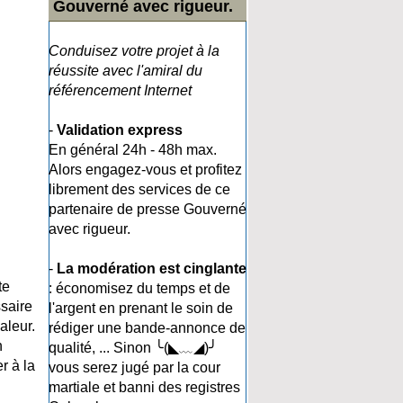
Gouverné avec rigueur.
Conduisez votre projet à la
réussite avec l'amiral du
référencement Internet
-
Validation express
En général 24h - 48h max.
Alors engagez-vous et profitez
librement des services de ce
partenaire de presse Gouverné
avec rigueur.
-
La modération est cinglante
te
: économisez du temps et de
ssaire
l'argent en prenant le soin de
aleur.
rédiger une bande-annonce de
n
qualité, ... Sinon ╰(◣﹏◢)╯
r à la
vous serez jugé par la cour
martiale et banni des registres