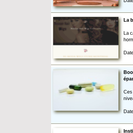
Date
La b
La c
horm
Date
Boos
épa
Ces 
nive
Date
Inst