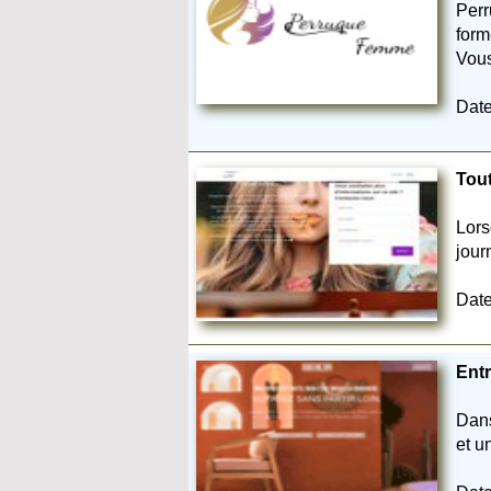
Perr
form
Vous
Date
Tout
Lors
jour
Date
Entr
Dans
et u