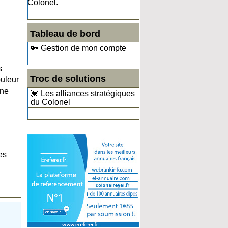
Colonel.
Tableau de bord
🔑 Gestion de mon compte
s
Troc de solutions
ouleur
une
💓 Les alliances stratégiques
du Colonel
es