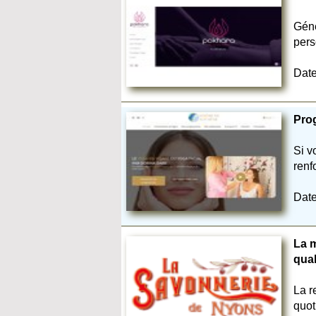
Géné
pers
Date
Prog
Si v
renf
Date
La 
qual
La r
quot