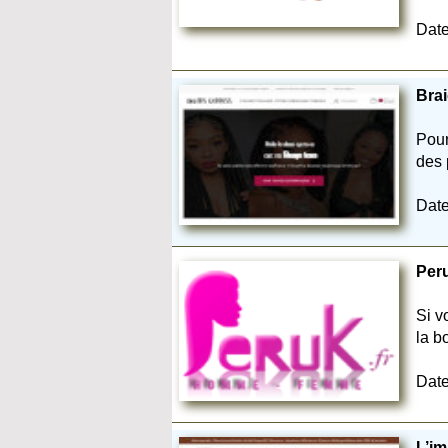
Date
Brai
Pour
des 
Date
Peru
Si v
la b
Date
L’im