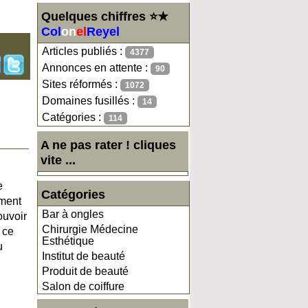
Quelques chiffres ⭐★
Col
on
el
Reyel
Articles publiés :
4377
Annonces en attente :
90
Sites réformés :
1072
Domaines fusillés :
14
Catégories :
114
A ne pas rater ! cliques
vite ...
e
Catégories
iment
Bar à ongles
ouvoir
Chirurgie Médecine
 ce
Esthétique
u
Institut de beauté
Produit de beauté
Salon de coiffure