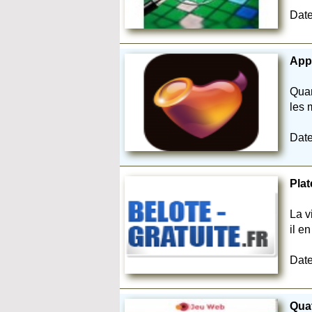
Date
Appl
Quan
les 
Date
Plat
La v
il e
Date
Quat