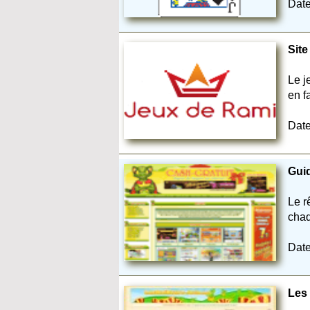
Date
Site
Le j
en f
Date
Guid
Le r
chaq
Date
Les 