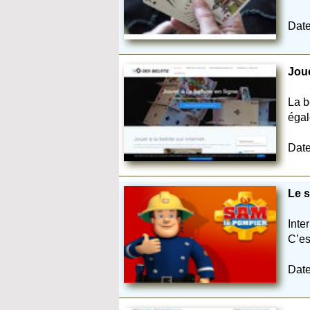
Date
Joue
La b
égal
Date
Le s
Inte
C’es
Date