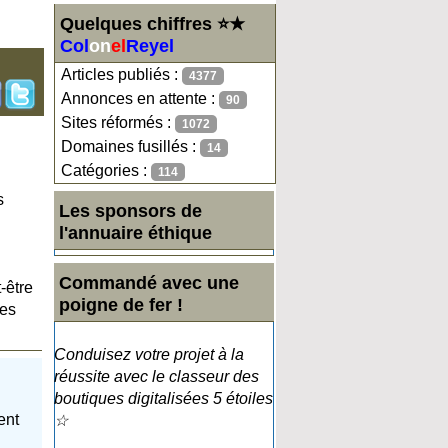
Quelques chiffres ⭐★
Col
on
el
Reyel
Articles publiés :
4377
Annonces en attente :
90
Sites réformés :
1072
Domaines fusillés :
14
Catégories :
114
s
Les sponsors de
l'annuaire éthique
Commandé avec une
-être
poigne de fer !
les
Conduisez votre projet à la
réussite avec le classeur des
boutiques digitalisées 5 étoiles
ent
☆