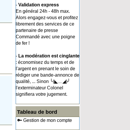
-
Validation express
En général 24h - 48h max.
Alors engagez-vous et profitez
librement des services de ce
partenaire de presse
Commandé avec une poigne
de fer !
-
La modération est cinglante
: économisez du temps et de
l'argent en prenant le soin de
rédiger une bande-annonce de
qualité, ... Sinon ╰(◣﹏◢)╯
l'exterminateur Colonel
signifiera votre jugement.
Tableau de bord
🔑 Gestion de mon compte