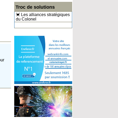
Troc de solutions
💓 Les alliances stratégiques
du Colonel
our