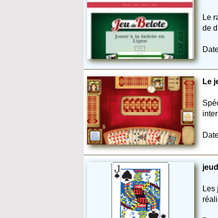
Le r
de d
Date
Le j
Spéc
inter
Date
jeud
Les 
réal