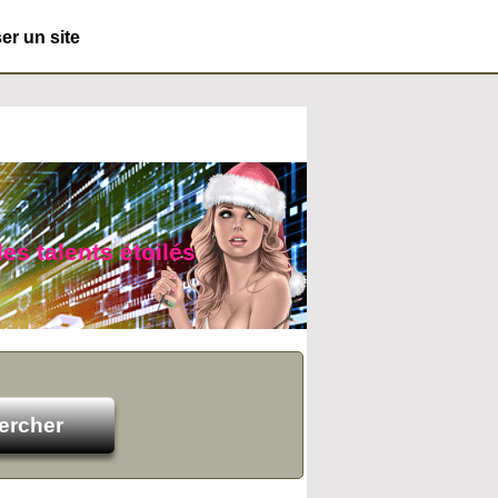
r un site
es talents étoilés