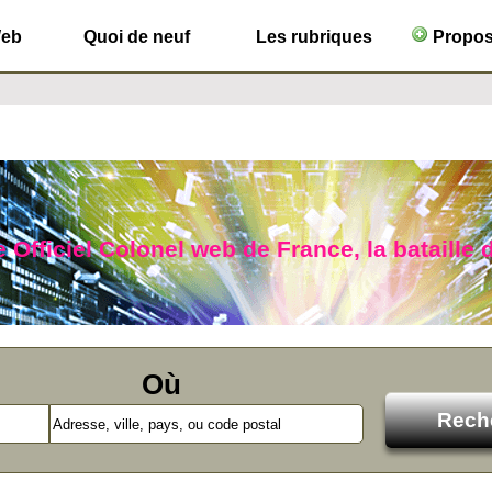
Web
Quoi de neuf
Les rubriques
Propose
 Officiel Colonel web de France, la bataille d
Où