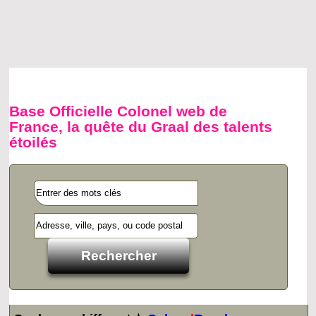
Base Officielle Colonel web de
France, la quête du Graal des talents
étoilés