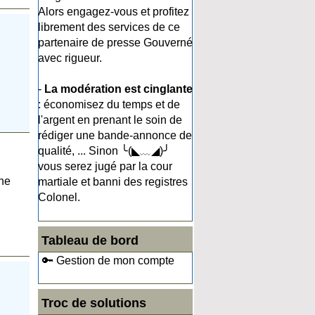
Alors engagez-vous et profitez
librement des services de ce
partenaire de presse Gouverné
avec rigueur.
-
La modération est cinglante
: économisez du temps et de
l'argent en prenant le soin de
rédiger une bande-annonce de
qualité, ... Sinon ╰(◣﹏◢)╯
vous serez jugé par la cour
 ne
martiale et banni des registres
Colonel.
Tableau de bord
🔑 Gestion de mon compte
Troc de solutions