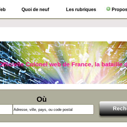
Web
Quoi de neuf
Les rubriques
Propose
Officielle Colonel web de France, la bataille 
Où