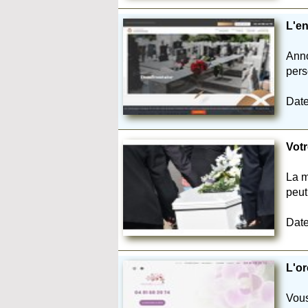
L'e
Anno
pers
Date
Votr
La m
peut 
Date
L'or
Vous