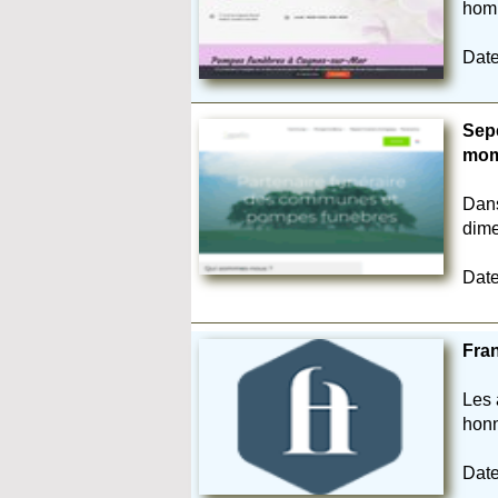
homm
Date
Sepe
mom
Dans
dime
Date
Fran
Les 
honn
Date