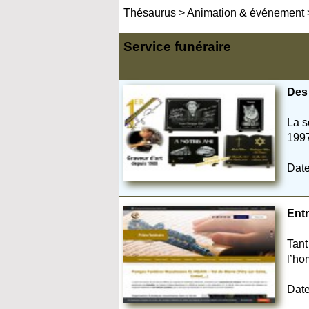
Thésaurus
>
Animation & événement
Service funéraire
Des
La s
1997 
Date
Ent
Tant
l’ho
Date