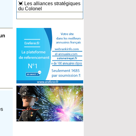
💓 Les alliances stratégiques
du Colonel
 un
es