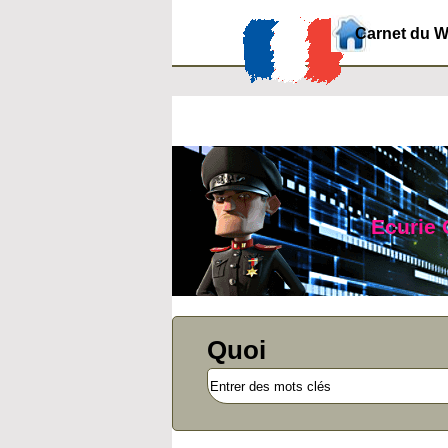
Carnet du 
Ecurie 
Quoi