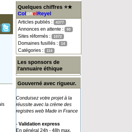
Quelques chiffres ⭐★
Col
on
el
Reyel
Articles publiés :
4377
Annonces en attente :
90
Sites réformés :
1072
Domaines fusillés :
14
Catégories :
114
Les sponsors de
l'annuaire éthique
Gouverné avec rigueur.
Conduisez votre projet à la
ais
réussite avec la crème des
registres web Made in France
-
Validation express
En général 24h - 48h max.