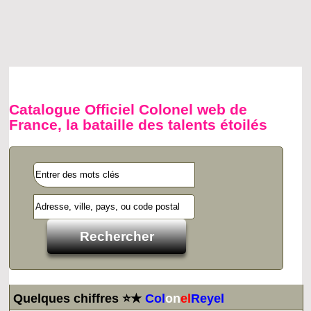
Catalogue Officiel Colonel web de
France, la bataille des talents étoilés
Quelques chiffres ⭐★
Col
on
el
Reyel