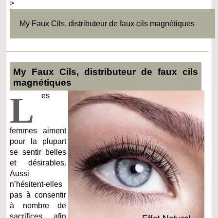
>
My Faux Cils, distributeur de faux cils magnétiques
My Faux Cils, distributeur de faux cils
magnétiques
L
es
femmes aiment
pour la plupart
se sentir belles
et désirables.
Aussi
n’hésitent-elles
pas à consentir
à nombre de
sacrifices afin