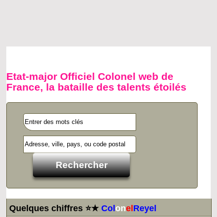
Etat-major Officiel Colonel web de
France, la bataille des talents étoilés
Quelques chiffres ⭐★
Col
on
el
Reyel