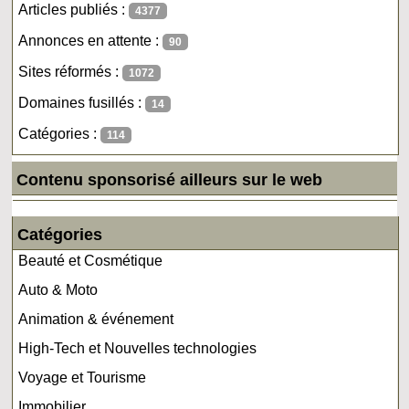
Articles publiés :
4377
Annonces en attente :
90
Sites réformés :
1072
Domaines fusillés :
14
Catégories :
114
Contenu sponsorisé ailleurs sur le web
Catégories
Beauté et Cosmétique
Auto & Moto
Animation & événement
High-Tech et Nouvelles technologies
Voyage et Tourisme
Immobilier