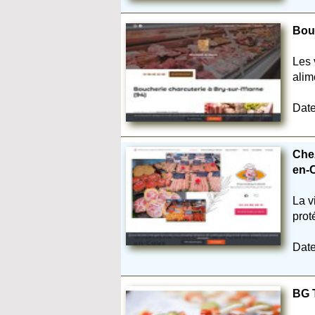
Bou
Les 
alim
Date
Chez
en-
La v
prot
Date
BG T