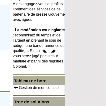
Alors engagez-vous et profitez
librement des services de ce
partenaire de presse Gouverné
avec rigueur.
-
La modération est cinglante
: économisez du temps et de
l'argent en prenant le soin de
rédiger une bande-annonce de
qualité, ... Sinon ╰(◣﹏◢)╯
vous serez jugé par la cour
martiale et banni des registres
Colonel.
Tableau de bord
🔑 Gestion de mon compte
Troc de solutions