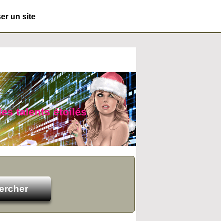
r un site
es talents étoilés