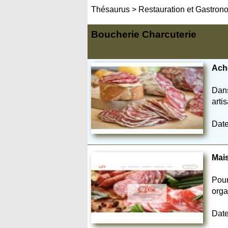
Thésaurus
>
Restauration et Gastro
Boucherie Charcuterie
Ache
Dans
arti
Date
Mais
Pour
orga
Date