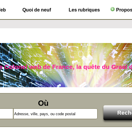
Web
Quoi de neuf
Les rubriques
Propose
le Colonel web de France, la quête du Graal d
Où