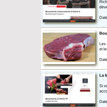
Rich
déve
Date
Bouc
Les 
et l
Date
La b
Si v
acco
Date