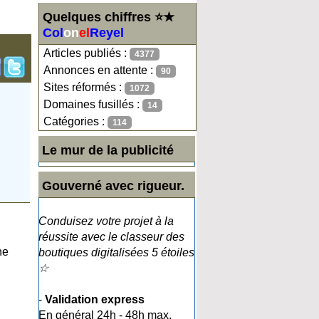
Quelques chiffres ⭐★
Col
on
el
Reyel
Articles publiés :
4377
Annonces en attente :
90
Sites réformés :
1072
Domaines fusillés :
14
Catégories :
114
Le mur de la publicité
Gouverné avec rigueur.
Conduisez votre projet à la
réussite avec le classeur des
ne
boutiques digitalisées 5 étoiles
☆
-
Validation express
En général 24h - 48h max.