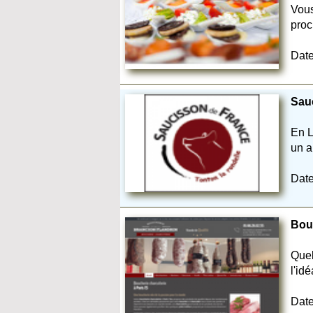
Vous
proc
Date
Sauc
En L
un a
Date
Bouc
Quel
l'id
Date