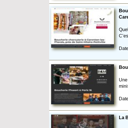
Bouc
Care
Quel
C’es
Date
Bouc
Une 
mini
Date
La B