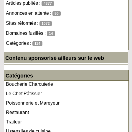
Articles publiés :
4377
Annonces en attente :
90
Sites réformés :
1072
Domaines fusillés :
14
Catégories :
114
Contenu sponsorisé ailleurs sur le web
Catégories
Boucherie Charcuterie
Le Chef Pâtissier
Poissonnerie et Mareyeur
Restaurant
Traiteur
Ustensiles de cuisine