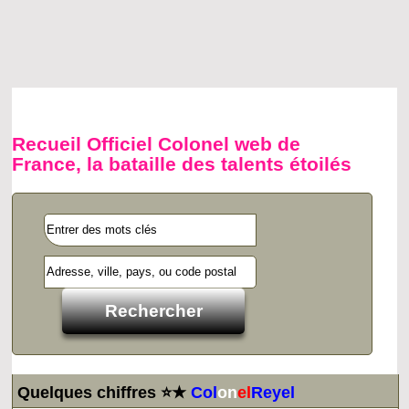
Recueil Officiel Colonel web de
France, la bataille des talents étoilés
Quelques chiffres ⭐★
Col
on
el
Reyel