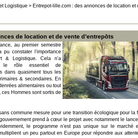
et Logistique
>
Entrepot-lille.com : des annonces de location et
onces de location et de vente d’entrepôts
rance, au premier semestre
a pu constater l'importance
t & Logistique. Cela n'a
le rôle essentiel de
es dans quasiment tous les
rimaires & secondaires. En
 denrées alimentaires ou tout
n, ces Hommes sont sortis de
sans commune mesure pour une transition écologique pour la fi
e gouvernement prend à cœur le projet avec notamment le lanc
videmment, le programme n'est pas unique sur le marché e
ultiplient un peu partout en Europe pour répondre aux attent