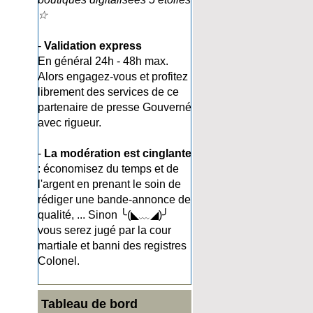
☆
-
Validation express
En général 24h - 48h max.
Alors engagez-vous et profitez
librement des services de ce
partenaire de presse Gouverné
avec rigueur.
-
La modération est cinglante
: économisez du temps et de
l'argent en prenant le soin de
rédiger une bande-annonce de
qualité, ... Sinon ╰(◣﹏◢)╯
vous serez jugé par la cour
martiale et banni des registres
Colonel.
Tableau de bord