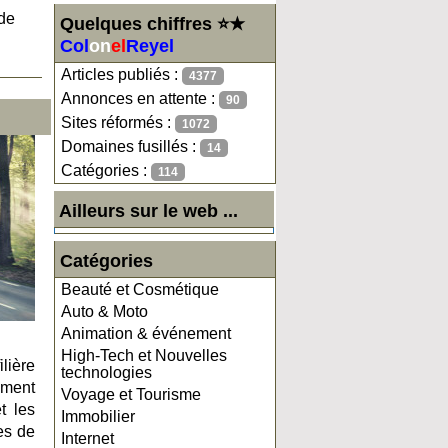
 de
Quelques chiffres ⭐★
Col
on
el
Reyel
Articles publiés :
4377
Annonces en attente :
90
Sites réformés :
1072
Domaines fusillés :
14
Catégories :
114
Ailleurs sur le web ...
Catégories
Beauté et Cosmétique
Auto & Moto
Animation & événement
High-Tech et Nouvelles
lière
technologies
ement
Voyage et Tourisme
t les
Immobilier
es de
Internet