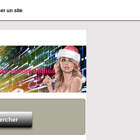
r un site
es talents étoilés