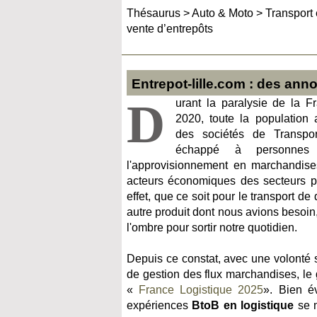
Thésaurus
>
Auto & Moto
>
Transport 
vente d’entrepôts
Entrepot-lille.com : des ann
D
urant la paralysie de la F
2020, toute la population 
des sociétés de Transpor
échappé à personnes 
l'approvisionnement en marchandis
acteurs économiques des secteurs p
effet, que ce soit pour le transport de
autre produit dont nous avions besoi
l'ombre pour sortir notre quotidien.
Depuis ce constat, avec une volonté 
de gestion des flux marchandises, l
«
France Logistique 2025
». Bien é
expériences
BtoB en logistique
se m