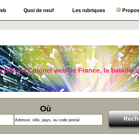
Web
Quoi de neuf
Les rubriques
Propose
 Officiel Colonel web de France, la bataille d
Où