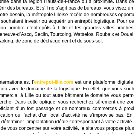
prise dans la région Hauts-de-France ou à proximité. Dans ce
ir des bureaux. Et s’il ne s’agit pas de bureaux, vous visez un 
votre besoin, la métropole lilloise recèle de nombreuses opportu
souhaitent investir ou acquérir un entrepôt logistique. Pour cel
bon nombre d’entrepôts à Lille et les grandes villes proches
leneuve-d’Ascq, Seclin, Tourcoing, Wattrelos, Roubaix et Douai
parking, de zone de déchargement et de sous-sol.
ernationales, l'
entrepot-lille.com
est une plateforme digitale
tion avec le domaine de la logistique. En effet, que vous souh
ommercial à Lille ou tout autre bâtiment le domaine vous perm
cherche. Dans cette optique, vous recherchez sûrement une zo
néficiant d’un fort passage et de nombreux commerces à proxi
cation ou l’achat d’un local d’activité ne s’improvise pas. En e
à déterminer l’implantation idéale correspondant à votre activité
de vous concentrer sur votre activité, le site vous propose plus