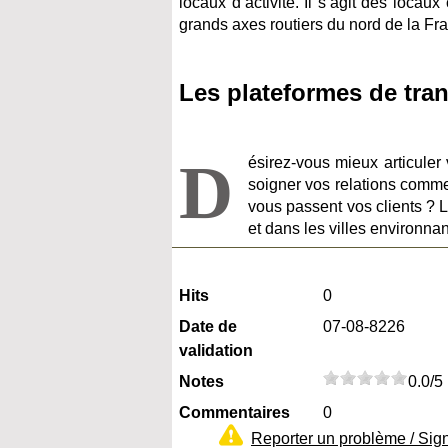
locaux d’activité. Il s’agit des loca
grands axes routiers du nord de la Fra
Les plateformes de tra
D
ésirez-vous mieux articuler
soigner vos relations comm
vous passent vos clients ? L
et dans les villes environna
Hits
0
Date de
07-08-8226
validation
Notes
0.0/5
Commentaires
0
Reporter un problème / Sig