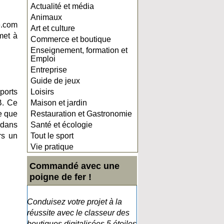
Actualité et média
Animaux
e.com
Art et culture
met à
Commerce et boutique
Enseignement, formation et
Emploi
Entreprise
Guide de jeux
ports
Loisirs
B. Ce
Maison et jardin
re que
Restauration et Gastronomie
s dans
Santé et écologie
rs un
Tout le sport
Vie pratique
Commandé avec une
poigne de fer !
Conduisez votre projet à la
réussite avec le classeur des
boutiques digitalisées 5 étoiles