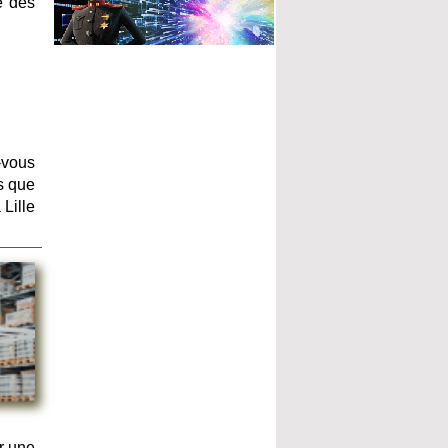
é des
-vous
s que
 Lille
r une