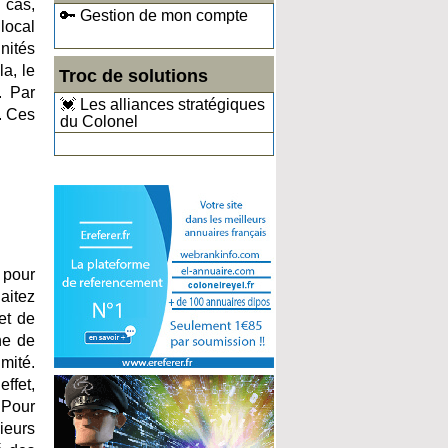
 cas,
🔑 Gestion de mon compte
local
nités
a, le
Troc de solutions
. Par
💓 Les alliances stratégiques
. Ces
du Colonel
 pour
aitez
et de
ne de
mité.
ffet,
. Pour
ieurs