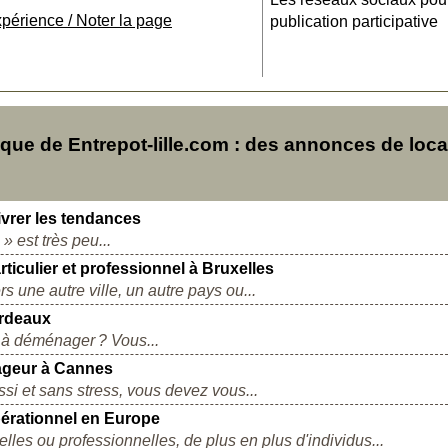
xpérience / Noter la page
publication participative
ue de Entrepot-lille.com : des annonces de loca
vrer les tendances
» est très peu...
iculier et professionnel à Bruxelles
 une autre ville, un autre pays ou...
ordeaux
e à déménager ? Vous...
ageur à Cannes
i et sans stress, vous devez vous...
érationnel en Europe
lles ou professionnelles, de plus en plus d'individus...