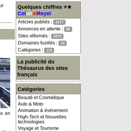
ur
Quelques chiffres ⭐★
Col
on
el
Reyel
Articles publiés :
4377
Annonces en attente :
90
Sites réformés :
1072
Domaines fusillés :
14
Catégories :
114
La publicité du
Thésaurus des sites
français
Catégories
Beauté et Cosmétique
Auto & Moto
Animation & événement
us en
High-Tech et Nouvelles
technologies
Voyage et Tourisme