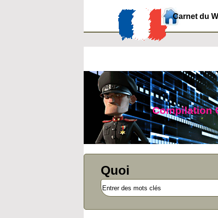
Carnet du 
Compilation O
Quoi