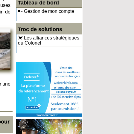
Tableau de bord
euses
🔑 Gestion de mon compte
in de
Troc de solutions
💓 Les alliances stratégiques
du Colonel
r une
pour