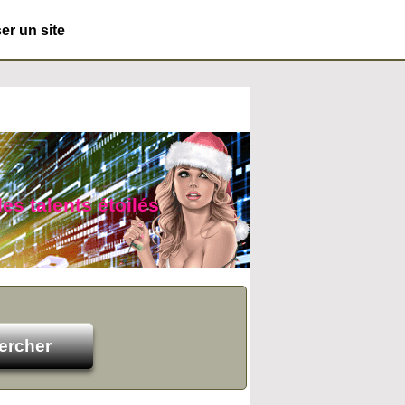
r un site
es talents étoilés