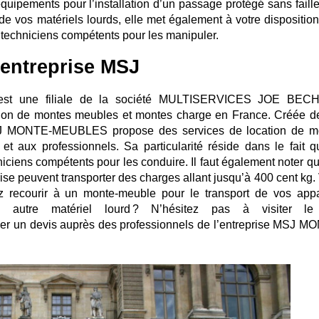
quipements pour l’installation d’un passage protégé sans faille
s de vos matériels lourds, elle met également à votre dispositio
techniciens compétents pour les manipuler.
’entreprise MSJ
t une filiale de la société MULTISERVICES JOE BEC
ation de montes meubles et montes charge en France. Créée d
SJ MONTE-MEUBLES propose des services de location de m
et aux professionnels. Sa particularité réside dans le fait qu
ciens compétents pour les conduire. Il faut également noter qu
se peuvent transporter des charges allant jusqu’à 400 cent kg.
ez recourir à un monte-meuble pour le transport de vos appa
u autre matériel lourd ? N’hésitez pas à visiter le
r un devis auprès des professionnels de l’entreprise MSJ M