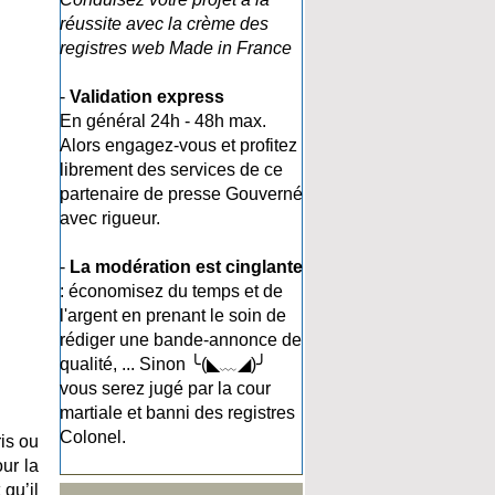
réussite avec la crème des
registres web Made in France
-
Validation express
En général 24h - 48h max.
Alors engagez-vous et profitez
librement des services de ce
partenaire de presse Gouverné
avec rigueur.
-
La modération est cinglante
: économisez du temps et de
l'argent en prenant le soin de
rédiger une bande-annonce de
qualité, ... Sinon ╰(◣﹏◢)╯
vous serez jugé par la cour
martiale et banni des registres
Colonel.
is ou
ur la
qu’il