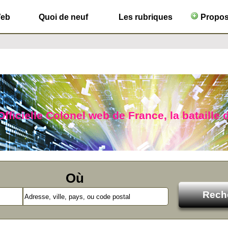
Web
Quoi de neuf
Les rubriques
Propose
fficielle Colonel web de France, la bataille d
Où