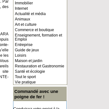
. Par
Immobilier
n, des
Internet
Actualité et média
Animaux
Art et culture
Commerce et boutique
HARA
Enseignement, formation et
epuis
Emploi
onte-
Entreprise
’elle
Guide de jeux
e les
Loisirs
 Vous
Maison et jardin
reils
Restauration et Gastronomie
 site
Santé et écologie
ONTE-
Tout le sport
Vie pratique
Commandé avec une
poigne de fer !
Conduisez votre projet à la