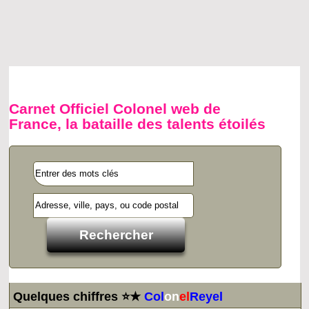
Carnet Officiel Colonel web de
France, la bataille des talents étoilés
Quelques chiffres ⭐★
Col
on
el
Reyel