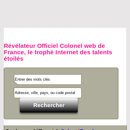
Révélateur Officiel Colonel web de
France, le trophé Internet des talents
étoilés