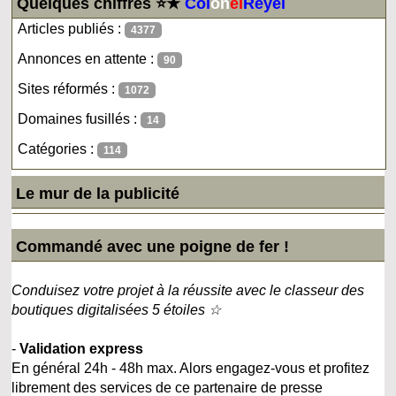
Quelques chiffres ⭐★
Col
on
el
Reyel
Articles publiés :
4377
Annonces en attente :
90
Sites réformés :
1072
Domaines fusillés :
14
Catégories :
114
Le mur de la publicité
Commandé avec une poigne de fer !
Conduisez votre projet à la réussite avec le classeur des
boutiques digitalisées 5 étoiles ☆
-
Validation express
En général 24h - 48h max. Alors engagez-vous et profitez
librement des services de ce partenaire de presse