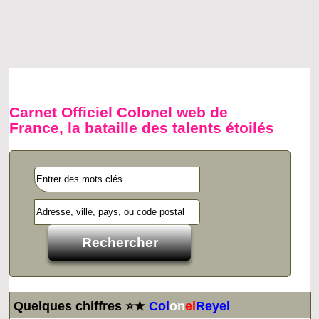
Carnet Officiel Colonel web de
France, la bataille des talents étoilés
Quelques chiffres ⭐★
Col
on
el
Reyel