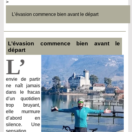
>
L’évasion commence bien avant le départ
L’évasion commence bien avant le
départ
L’
envie de partir
ne naît jamais
dans le fracas
d’un quotidien
trop bruyant,
elle murmure
d’abord en
silence. Une
sensation