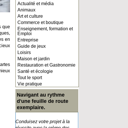
Actualité et média
Animaux
Art et culture
Commerce et boutique
s que
Enseignement, formation et
ques,
Emploi
es en
Entreprise
cieux
Guide de jeux
Loisirs
Maison et jardin
artes
Restauration et Gastronomie
mieux
Santé et écologie
Tout le sport
Vie pratique
Navigant au rythme
d'une feuille de route
exemplaire.
Conduisez votre projet à la
réussite avec la crème des