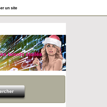
r un site
des talents étoilés