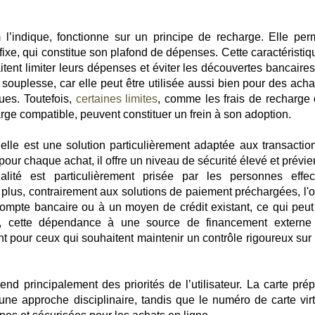
’indique, fonctionne sur un principe de recharge. Elle per
 fixe, qui constitue son plafond de dépenses. Cette caractéristi
aitent limiter leurs dépenses et éviter les découvertes bancaire
ouplesse, car elle peut être utilisée aussi bien pour des acha
ues. Toutefois,
certaines limites
, comme les frais de recharge 
rge compatible, peuvent constituer un frein à son adoption.
uelle est une solution particulièrement adaptée aux transactio
ur chaque achat, il offre un niveau de sécurité élevé et prévien
alité est particulièrement prisée par les personnes effec
plus, contrairement aux solutions de paiement préchargées, l'o
compte bancaire ou à un moyen de crédit existant, ce qui peut o
nt, cette dépendance à une source de financement externe
 pour ceux qui souhaitent maintenir un contrôle rigoureux sur 
nd principalement des priorités de l’utilisateur. La carte pré
une approche disciplinaire, tandis que le numéro de carte virt