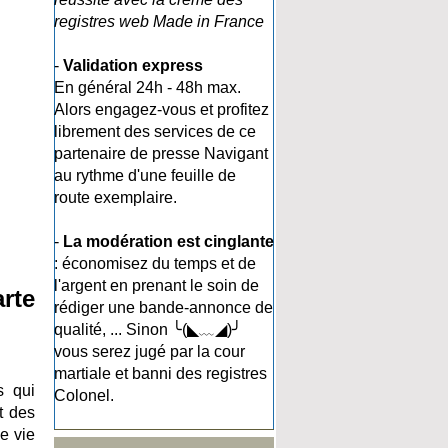
registres web Made in France
-
Validation express
En général 24h - 48h max.
Alors engagez-vous et profitez
librement des services de ce
partenaire de presse Navigant
au rythme d'une feuille de
route exemplaire.
-
La modération est cinglante
: économisez du temps et de
l'argent en prenant le soin de
rte
rédiger une bande-annonce de
qualité, ... Sinon ╰(◣﹏◢)╯
vous serez jugé par la cour
martiale et banni des registres
s qui
Colonel.
t des
e vie