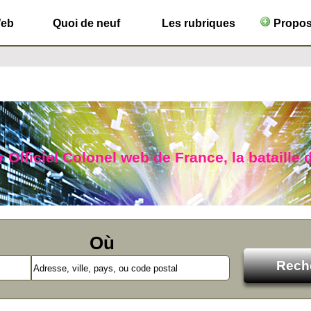
Web
Quoi de neuf
Les rubriques
Propose
 Officiel Colonel web de France, la bataille 
Où