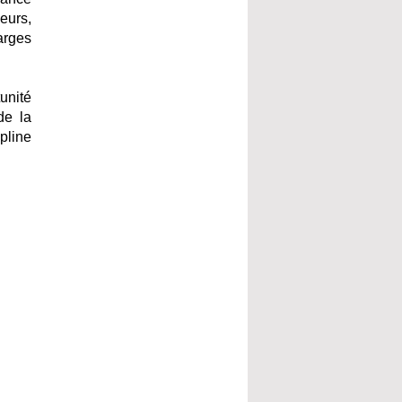
leurs,
arges
unité
de la
pline