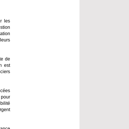
r les
stion
ation
leurs
te de
n est
ciers
ncées
 pour
ilité
rgent
dance