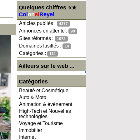
Quelques chiffres ⭐★
Col
on
el
Reyel
Articles publiés :
4377
Annonces en attente :
90
Sites réformés :
1072
Domaines fusillés :
14
Catégories :
114
Ailleurs sur le web ...
Catégories
Beauté et Cosmétique
Auto & Moto
Animation & événement
High-Tech et Nouvelles
technologies
Voyage et Tourisme
Immobilier
Internet