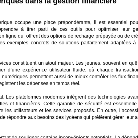
ériques dans la gestion financière
que occupe une place prépondérante, il est essentiel pou
prendre à tirer parti de ces outils pour optimiser leur ge
en ligne qui offrent des options de recharge prépayée ou de cré
es exemples concrets de solutions parfaitement adaptées à 
ervices constituent un atout majeur. Les jeunes, souvent en quê
ier d’une expérience utilisateur fluide, où chaque transactio
s numériques permettent aussi de mieux contrôler les flux finan
egistrent les dépenses en temps réel.
ial. Les plateformes modernes intègrent des technologies ava
es et financières. Cette garantie de sécurité est essentielle
 les utilisateurs et les services proposés. En outre, l’accessib
de répondre aux besoins des lycéens qui préfèrent gérer leur a
ortant de souligner certains inconvénients potentiels. La dépen