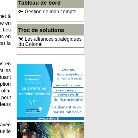
Tableau de bord
🔑 Gestion de mon compte
met à
que en
s. Les
Troc de solutions
ts en
💓 Les alliances stratégiques
ou la
du Colonel
ns en
t les
tuant
ption
ffrir
 peut
leurs
payée
uelle