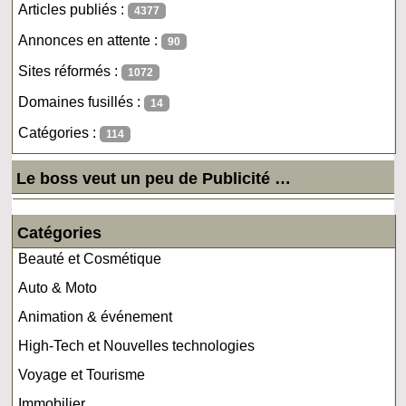
Articles publiés :
4377
Annonces en attente :
90
Sites réformés :
1072
Domaines fusillés :
14
Catégories :
114
Le boss veut un peu de Publicité …
Catégories
Beauté et Cosmétique
Auto & Moto
Animation & événement
High-Tech et Nouvelles technologies
Voyage et Tourisme
Immobilier