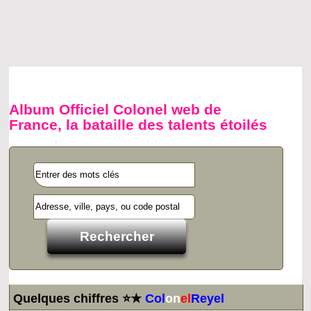
Album Officiel Colonel web de
France, la bataille des talents étoilés
Quelques chiffres ⭐★
Col
on
el
Reyel