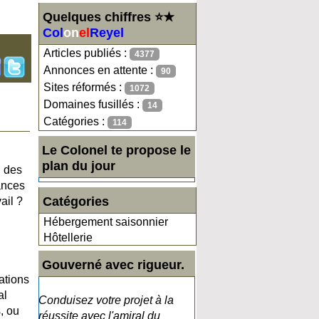
Quelques chiffres ⭐★
Col
on
el
Reyel
Articles publiés :
4377
Annonces en attente :
90
Sites réformés :
1072
Domaines fusillés :
14
Catégories :
114
Le Colonel te propose le
plan du jour
, des
ances
Catégories
ail ?
Hébergement saisonnier
Hôtellerie
Gouverné avec rigueur.
ations
al
Conduisez votre projet à la
, ou
réussite avec l'amiral du