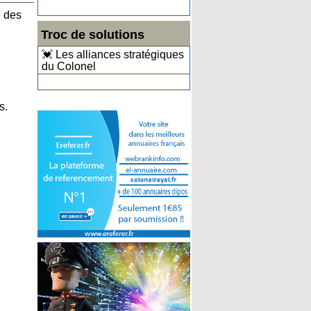
e des
Troc de solutions
💓 Les alliances stratégiques
du Colonel
s.