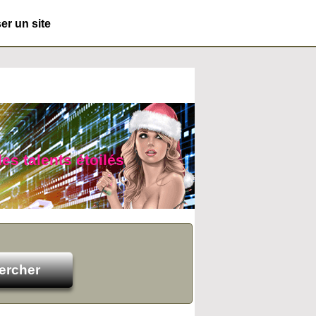
r un site
es talents étoilés