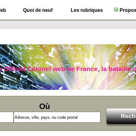
Web
Quoi de neuf
Les rubriques
Propose
 Officiel Colonel web de France, la bataille d
Où