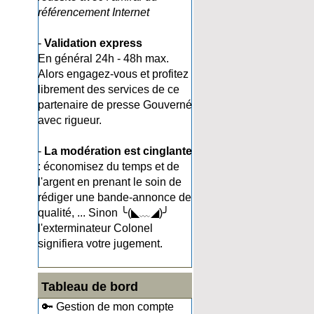
référencement Internet
-
Validation express
En général 24h - 48h max.
Alors engagez-vous et profitez
librement des services de ce
partenaire de presse Gouverné
avec rigueur.
-
La modération est cinglante
: économisez du temps et de
l'argent en prenant le soin de
rédiger une bande-annonce de
qualité, ... Sinon ╰(◣﹏◢)╯
l'exterminateur Colonel
signifiera votre jugement.
Tableau de bord
🔑 Gestion de mon compte