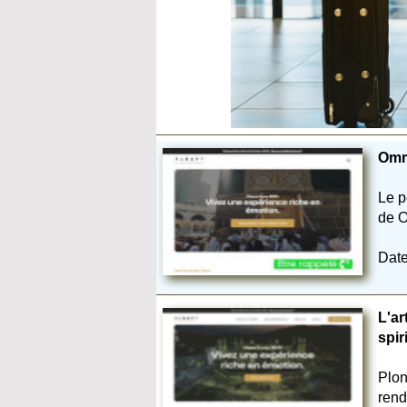
Omra
Le p
de O
Date
L'ar
spir
Plon
rend