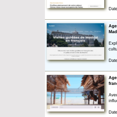
Date
Agen
Mad
Expl
cult
Date
Age
fra
Avec
infl
Date