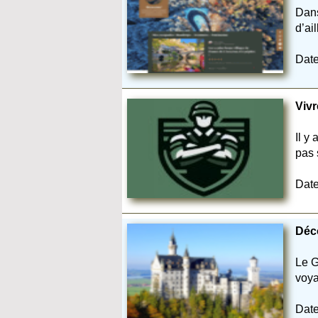
Dans
d’ai
Date
Vivr
Il y
pas 
Date
Déco
Le G
voya
Date