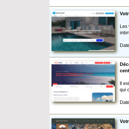
Vot
Les 
inti
Date
Déc
cent
Il e
qui 
Date
Votr