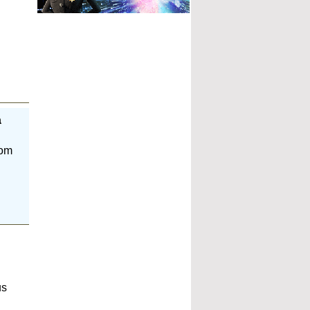
a
nom
us