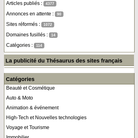
Articles publiés :
4377
Annonces en attente :
90
Sites réformés :
1072
Domaines fusillés :
14
Catégories :
114
La publicité du Thésaurus des sites français
Catégories
Beauté et Cosmétique
Auto & Moto
Animation & événement
High-Tech et Nouvelles technologies
Voyage et Tourisme
Immobilier