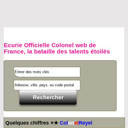
Ecurie Officielle Colonel web de
France, la bataille des talents étoilés
Quelques chiffres ⭐★
Col
on
el
Reyel