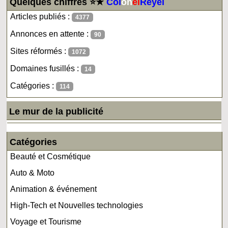
Quelques chiffres ⭐★
Col
on
el
Reyel
Articles publiés :
4377
Annonces en attente :
90
Sites réformés :
1072
Domaines fusillés :
14
Catégories :
114
Le mur de la publicité
Catégories
Beauté et Cosmétique
Auto & Moto
Animation & événement
High-Tech et Nouvelles technologies
Voyage et Tourisme