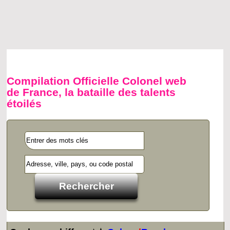
Compilation Officielle Colonel web
de France, la bataille des talents
étoilés