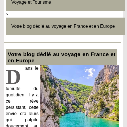
Voyage et Tourisme
>
Votre blog dédié au voyage en France et en Europe
Votre blog dédié au voyage en France et
en Europe
D
ans le
tumulte du
quotidien, il y a
ce rêve
persistant, cette
envie d’ailleurs
qui palpite
doucement au