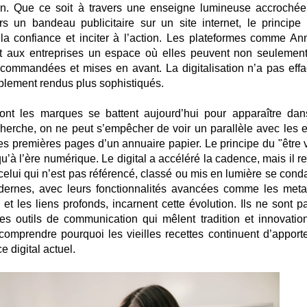
n. Que ce soit à travers une enseigne lumineuse accrochée
 un bandeau publicitaire sur un site internet, le principe 
rer la confiance et inciter à l’action. Les plateformes comme An
nt aux entreprises un espace où elles peuvent non seulement
recommandées et mises en avant. La digitalisation n’a pas effa
implement rendus plus sophistiqués.
nt les marques se battent aujourd’hui pour apparaître dan
herche, on ne peut s’empêcher de voir un parallèle avec les ef
les premières pages d’un annuaire papier. Le principe du "être 
 qu’à l’ère numérique. Le digital a accéléré la cadence, mais il 
celui qui n’est pas référencé, classé ou mis en lumière se con
odernes, avec leurs fonctionnalités avancées comme les meta
 et les liens profonds, incarnent cette évolution. Ils ne sont p
les outils de communication qui mêlent tradition et innovatio
omprendre pourquoi les vieilles recettes continuent d’apporte
 digital actuel.