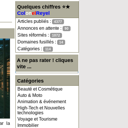
Quelques chiffres ⭐★
Col
on
el
Reyel
Articles publiés :
4377
Annonces en attente :
90
Sites réformés :
1072
Domaines fusillés :
14
Catégories :
114
A ne pas rater ! cliques
vite ...
Catégories
Beauté et Cosmétique
Auto & Moto
Animation & événement
High-Tech et Nouvelles
technologies
Voyage et Tourisme
ar la
Immobilier