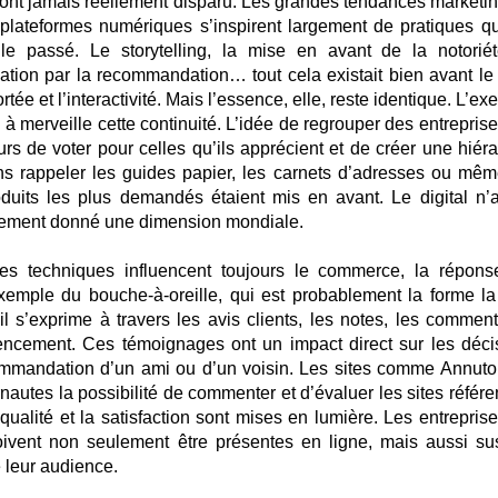
’ont jamais réellement disparu. Les grandes tendances marketin
plateformes numériques s’inspirent largement de pratiques qu
le passé. Le storytelling, la mise en avant de la notoriét
lisation par la recommandation… tout cela existait bien avant le
rtée et l’interactivité. Mais l’essence, elle, reste identique. L’e
à merveille cette continuité. L’idée de regrouper des entreprise
urs de voter pour celles qu’ils apprécient et de créer une hiéra
ns rappeler les guides papier, les carnets d’adresses ou mêm
duits les plus demandés étaient mis en avant. Le digital n’
mplement donné une dimension mondiale.
es techniques influencent toujours le commerce, la répons
xemple du bouche-à-oreille, qui est probablement la forme la
l s’exprime à travers les avis clients, les notes, les comment
rencement. Ces témoignages ont un impact direct sur les déci
commandation d’un ami ou d’un voisin. Les sites comme Annuto
ernautes la possibilité de commenter et d’évaluer les sites référ
qualité et la satisfaction sont mises en lumière. Les entreprise
ivent non seulement être présentes en ligne, mais aussi sus
 leur audience.