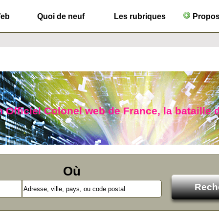
Web
Quoi de neuf
Les rubriques
Propose
n Officiel Colonel web de France, la bataille 
Où