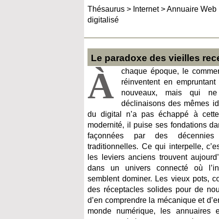
Thésaurus
>
Internet
>
Annuaire Web 
digitalisé
Le paradoxe des vieilles rec
À
chaque époque, le commer
réinventent en empruntant
nouveaux, mais qui ne
déclinaisons des mêmes id
du digital n’a pas échappé à cett
modernité, il puise ses fondations d
façonnées par des décennies 
traditionnelles. Ce qui interpelle, c’
les leviers anciens trouvent aujour
dans un univers connecté où l’ins
semblent dominer. Les vieux pots, co
des réceptacles solides pour de nouv
d’en comprendre la mécanique et d’en
monde numérique, les annuaires e