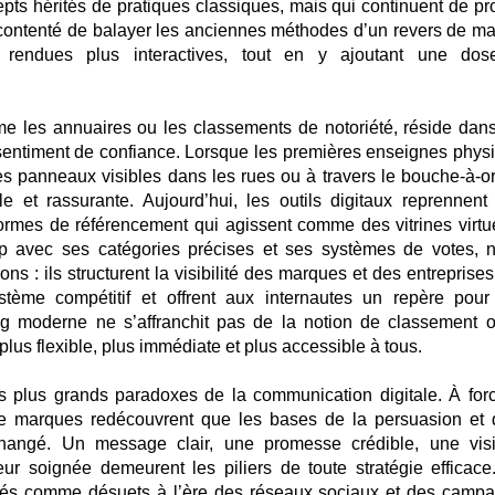
ts hérités de pratiques classiques, mais qui continuent de pr
as contenté de balayer les anciennes méthodes d’un revers de mai
 rendues plus interactives, tout en y ajoutant une do
e les annuaires ou les classements de notoriété, réside dans
n sentiment de confiance. Lorsque les premières enseignes phys
des panneaux visibles dans les rues ou à travers le bouche-à-ore
e et rassurante. Aujourd’hui, les outils digitaux reprennent 
ormes de référencement qui agissent comme des vitrines virtue
p avec ses catégories précises et ses systèmes de votes, 
ns : ils structurent la visibilité des marques et des entreprises
me compétitif et offrent aux internautes un repère pour t
ing moderne ne s’affranchit pas de la notion de classement 
 plus flexible, plus immédiate et plus accessible à tous.
es plus grands paradoxes de la communication digitale. À for
de marques redécouvrent que les bases de la persuasion et 
hangé. Un message clair, une promesse crédible, une visib
eur soignée demeurent les piliers de toute stratégie efficace
érés comme désuets à l’ère des réseaux sociaux et des camp