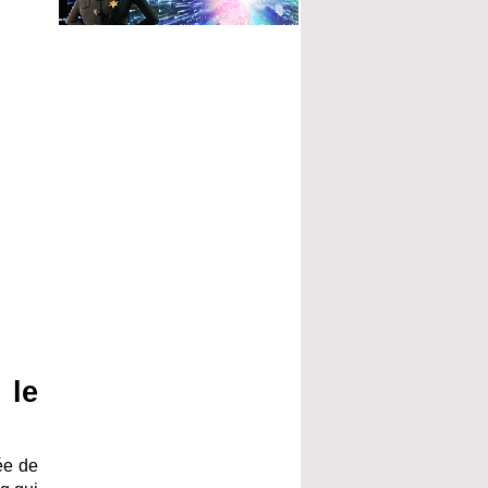
 le
vée de