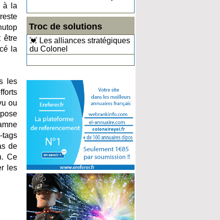
 à la
reste
Troc de solutions
nutop
 être
💓 Les alliances stratégiques
cé la
du Colonel
s les
forts
vu ou
repose
damne
-tags
as de
n. Ce
r les