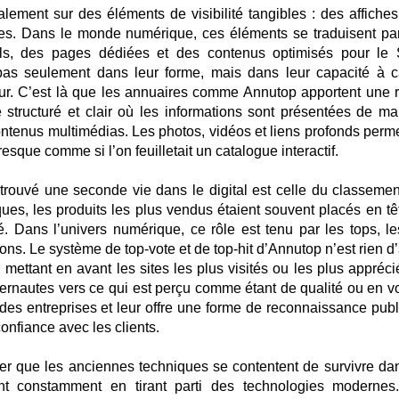
alement sur des éléments de visibilité tangibles : des affiches
res. Dans le monde numérique, ces éléments se traduisent pa
els, des pages dédiées et des contenus optimisés pour le
e pas seulement dans leur forme, mais dans leur capacité à c
eur. C’est là que les annuaires comme Annutop apportent une r
e structuré et clair où les informations sont présentées de ma
contenus multimédias. Les photos, vidéos et liens profonds perme
sque comme si l’on feuilletait un catalogue interactif.
trouvé une seconde vie dans le digital est celle du classemen
ues, les produits les plus vendus étaient souvent placés en tê
é. Dans l’univers numérique, ce rôle est tenu par les tops, les
ns. Le système de top-vote et de top-hit d’Annutop n’est rien d’
mettant en avant les sites les plus visités ou les plus apprécié
ternautes vers ce qui est perçu comme étant de qualité ou en v
des entreprises et leur offre une forme de reconnaissance publ
confiance avec les clients.
ser que les anciennes techniques se contentent de survivre da
tent constamment en tirant parti des technologies modernes