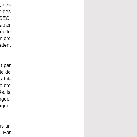
, des
r des
 SEO.
apter
éelle
nière
ttent
t par
te de
 hit-
autre
s, la
ogue.
ique,
ns un
. Par