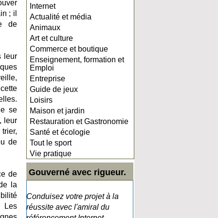
ouver
Internet
n ; il
Actualité et média
se de
Animaux
Art et culture
Commerce et boutique
 leur
Enseignement, formation et
iques
Emploi
ille,
Entreprise
cette
Guide de jeux
lles.
Loisirs
ne se
Maison et jardin
, leur
Restauration et Gastronomie
rier,
Santé et écologie
ou de
Tout le sport
Vie pratique
Gouverné avec rigueur.
ce de
de la
ilité
Conduisez votre projet à la
. Les
réussite avec l'amiral du
agnes
référencement Internet