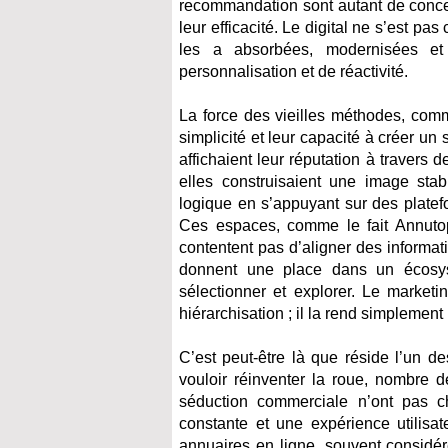
recommandation sont autant de concep
leur efficacité. Le digital ne s’est p
les a absorbées, modernisées et
personnalisation et de réactivité.
La force des vieilles méthodes, comm
simplicité et leur capacité à créer u
affichaient leur réputation à travers 
elles construisaient une image stabl
logique en s’appuyant sur des platef
Ces espaces, comme le fait Annuto
contentent pas d’aligner des informatio
donnent une place dans un écosystè
sélectionner et explorer. Le market
hiérarchisation ; il la rend simplement
C’est peut-être là que réside l’un d
vouloir réinventer la roue, nombre 
séduction commerciale n’ont pas c
constante et une expérience utilisat
annuaires en ligne, souvent consid