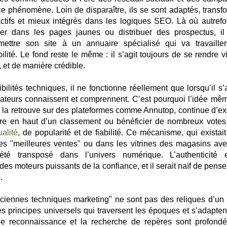
 ce phénomène. Loin de disparaître, ils se sont adaptés, transf
eractifs et mieux intégrés dans les logiques SEO. Là où autrefo
er dans les pages jaunes ou distribuer des prospectus, il
mettre son site à un annuaire spécialisé qui va travaille
lité. Le fond reste le même : il s’agit toujours de se rendre vi
 et de manière crédible.
sibilités techniques, il ne fonctionne réellement que lorsqu’il s
eurs connaissent et comprennent. C’est pourquoi l’idée mê
on la retrouve sur des plateformes comme Annutop, continue d’ex
ître en haut d’un classement ou bénéficier de nombreux votes
alité
, de popularité et de fiabilité. Ce mécanisme, qui existait
les "meilleures ventes" ou dans les vitrines des magasins ave
été transposé dans l’univers numérique. L’authenticité 
es moteurs puissants de la confiance, et il serait naïf de pense
.
ciennes techniques marketing" ne sont pas des reliques d’un 
 principes universels qui traversent les époques et s’adapten
 de reconnaissance et la recherche de repères sont profond