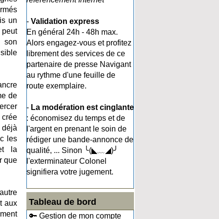
ormés
is un
-
Validation express
 peut
En général 24h - 48h max.
r son
Alors engagez-vous et profitez
sible
librement des services de ce
partenaire de presse Navigant
au rythme d'une feuille de
’ancre
route exemplaire.
me de
ercer
-
La modération est cinglante
 crée
: économisez du temps et de
 déjà
l'argent en prenant le soin de
c les
rédiger une bande-annonce de
et la
qualité, ... Sinon ╰(◣﹏◢)╯
r que
l'exterminateur Colonel
signifiera votre jugement.
autre
Tableau de bord
t aux
ément
🔑 Gestion de mon compte