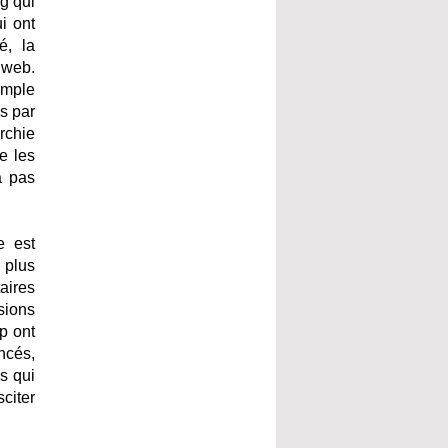
g qui
i ont
é, la
 web.
xemple
s par
rchie
e les
a pas
e est
 plus
aires
sions
p ont
encés,
s qui
citer