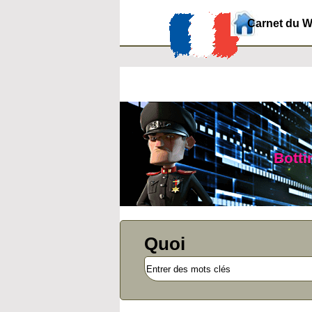
Carnet du 
Botti
Quoi