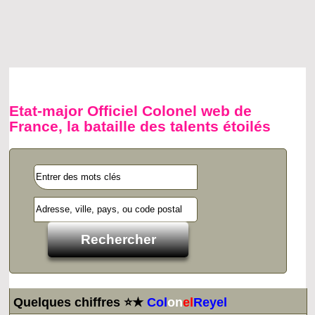
Etat-major Officiel Colonel web de
France, la bataille des talents étoilés
Quelques chiffres ⭐★
Col
on
el
Reyel