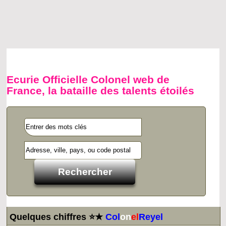
Ecurie Officielle Colonel web de
France, la bataille des talents étoilés
Quelques chiffres ⭐★
Col
on
el
Reyel