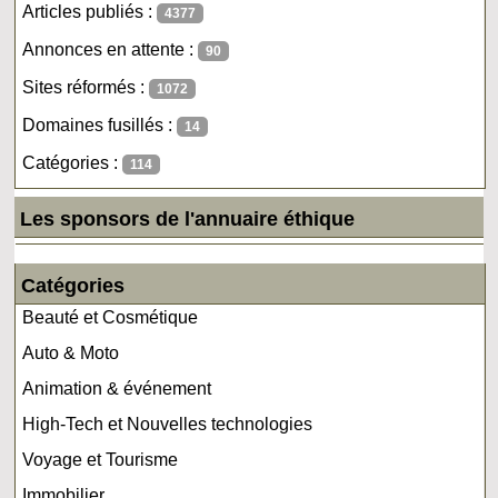
Articles publiés :
4377
Annonces en attente :
90
Sites réformés :
1072
Domaines fusillés :
14
Catégories :
114
Les sponsors de l'annuaire éthique
Catégories
Beauté et Cosmétique
Auto & Moto
Animation & événement
High-Tech et Nouvelles technologies
Voyage et Tourisme
Immobilier