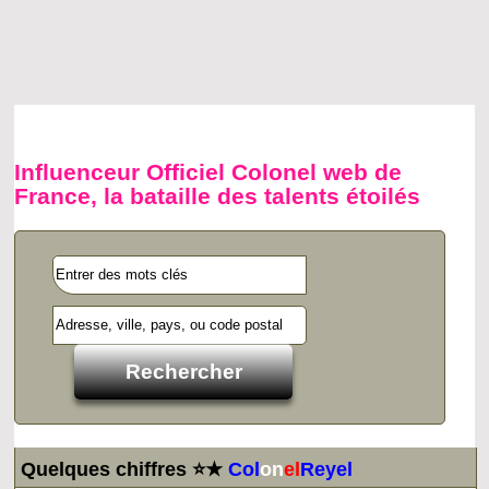
Influenceur Officiel Colonel web de
France, la bataille des talents étoilés
Quelques chiffres ⭐★
Col
on
el
Reyel