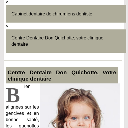
>
Cabinet dentaire de chirurgiens dentiste
>
Centre Dentaire Don Quichotte, votre clinique
dentaire
Centre Dentaire Don Quichotte, votre
clinique dentaire
B
ien
alignées sur les
gencives et en
bonne santé,
les quenottes