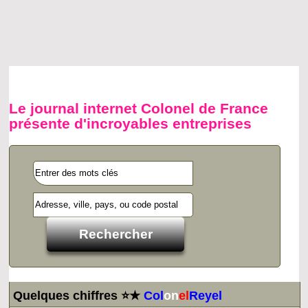
Le journal internet Colonel de France
présente d'incroyables entreprises
Quelques chiffres ⭐★
Col
on
el
Reyel