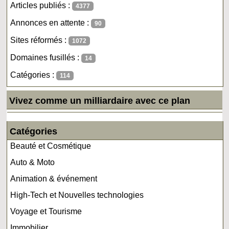
Articles publiés :
4377
Annonces en attente :
90
Sites réformés :
1072
Domaines fusillés :
14
Catégories :
114
Vivez comme un milliardaire avec ce plan
Catégories
Beauté et Cosmétique
Auto & Moto
Animation & événement
High-Tech et Nouvelles technologies
Voyage et Tourisme
Immobilier