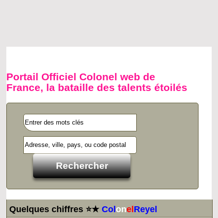
Portail Officiel Colonel web de
France, la bataille des talents étoilés
Quelques chiffres ⭐★
Col
on
el
Reyel