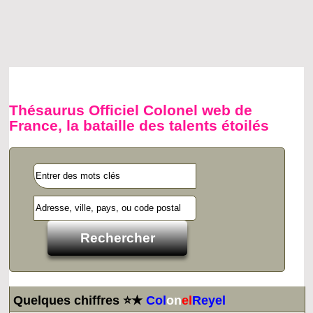
Thésaurus Officiel Colonel web de
France, la bataille des talents étoilés
Quelques chiffres ⭐★
Col
on
el
Reyel