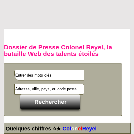
Dossier de Presse Colonel Reyel, la
bataille Web des talents étoilés
Quelques chiffres ⭐★
Col
on
el
Reyel