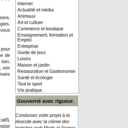
Internet
Actualité et média
Animaux
ions.
Art et culture
gies.
Commerce et boutique
 vous
Enseignement, formation et
Emploi
Entreprise
 pour
Guide de jeux
he de
Loisirs
 loin.
Maison et jardin
 voir
Restauration et Gastronomie
ivers
Santé et écologie
Tout le sport
Vie pratique
Gouverné avec rigueur.
Conduisez votre projet à la
atif).
réussite avec la crème des
hoisir
registres web Made in France