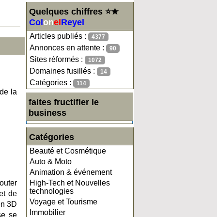
Quelques chiffres ⭐★
Col
on
el
Reyel
Articles publiés :
4377
Annonces en attente :
90
Sites réformés :
1072
Domaines fusillés :
14
Catégories :
114
de la
faites fructifier le
business
Catégories
Beauté et Cosmétique
Auto & Moto
Animation & événement
outer
High-Tech et Nouvelles
technologies
et de
Voyage et Tourisme
en 3D
Immobilier
se se