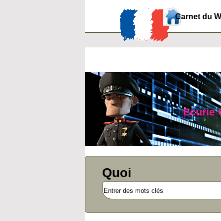
Carnet du 
Ecurie 
Quoi