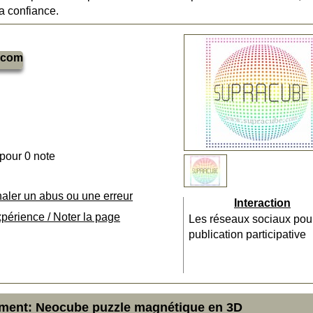
la confiance.
.com
 pour 0 note
naler un abus ou une erreur
Interaction
xpérience / Noter la page
Les réseaux sociaux pou
publication participative
ement: Neocube puzzle magnétique en 3D