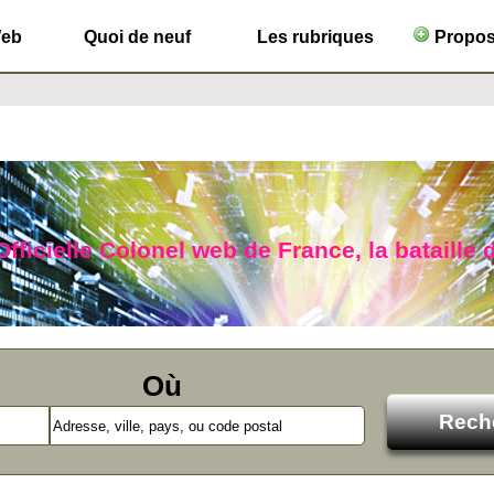
Web
Quoi de neuf
Les rubriques
Propose
Officielle Colonel web de France, la bataille 
Où