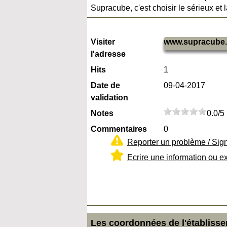
Supracube, c'est choisir le sérieux et 
Visiter
www.supracube
l'adresse
Hits
1
Date de
09-04-2017
validation
Notes
0.0/5
Commentaires
0
Reporter un problème / Sig
Ecrire une information ou e
Les coordonnées de l'établiss