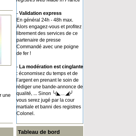
-
Validation express
En général 24h - 48h max.
Alors engagez-vous et profitez
librement des services de ce
partenaire de presse
Commandé avec une poigne
de fer !
-
La modération est cinglante
: économisez du temps et de
l'argent en prenant le soin de
rédiger une bande-annonce de
qualité, ... Sinon ╰(◣﹏◢)╯
r une
vous serez jugé par la cour
martiale et banni des registres
Colonel.
Tableau de bord