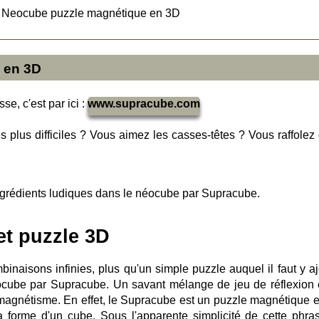
>
Neocube puzzle magnétique en 3D
 en 3D
se, c'est par ici :
www.supracube.com
 plus difficiles ? Vous aimez les casses-têtes ? Vous raffolez 
ngrédients ludiques dans le néocube par Supracube.
et puzzle 3D
inaisons infinies, plus qu'un simple puzzle auquel il faut y aj
eocube par Supracube. Un savant mélange de jeu de réflexion 
agnétisme. En effet, le Supracube est un puzzle magnétique 
a forme d'un cube. Sous l'apparente simplicité de cette phra