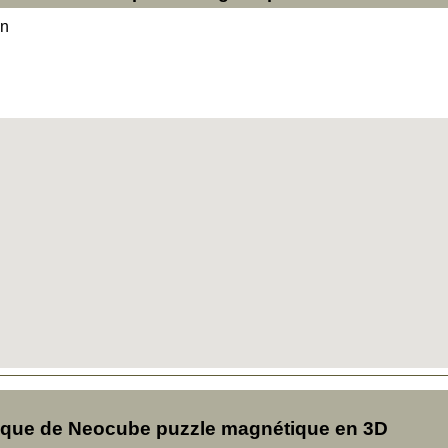
on
que de Neocube puzzle magnétique en 3D