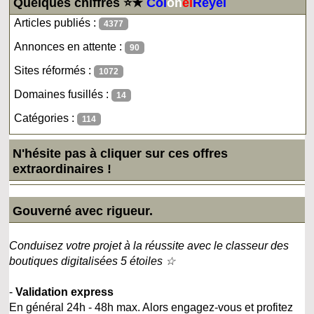
Quelques chiffres ⭐★
Col
on
el
Reyel
Articles publiés :
4377
Annonces en attente :
90
Sites réformés :
1072
Domaines fusillés :
14
Catégories :
114
N'hésite pas à cliquer sur ces offres
extraordinaires !
Gouverné avec rigueur.
Conduisez votre projet à la réussite avec le classeur des
boutiques digitalisées 5 étoiles ☆
-
Validation express
En général 24h - 48h max. Alors engagez-vous et profitez