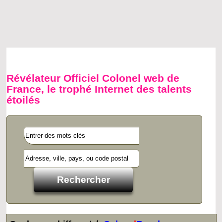
Révélateur Officiel Colonel web de
France, le trophé Internet des talents
étoilés