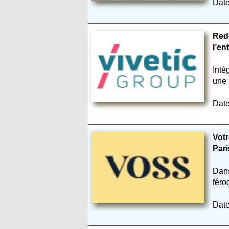
Date
Redo
l’en
Inté
une 
Date
Votr
Pari
Dans
féro
Date