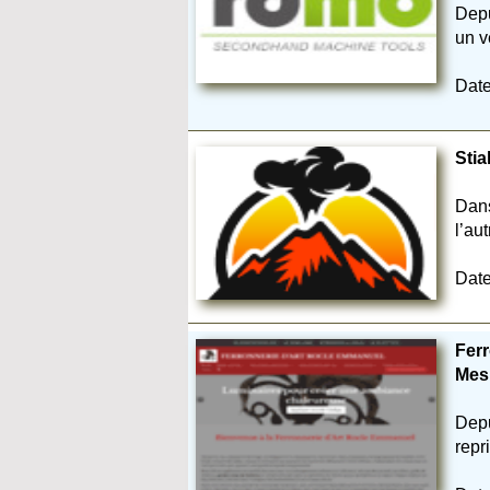
Depu
un v
Date
Sti
Dans
l’aut
Date
Ferr
Mes
Depu
repr