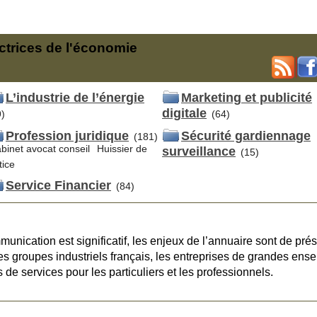
actrices de l'économie
L’industrie de l’énergie
Marketing et publicité
digitale
9)
(64)
Profession juridique
Sécurité gardiennage
(181)
binet avocat conseil
Huissier de
surveillance
(15)
tice
Service Financier
(84)
munication est significatif, les enjeux de l’annuaire sont de pré
s groupes industriels français, les entreprises de grandes ense
de services pour les particuliers et les professionnels.