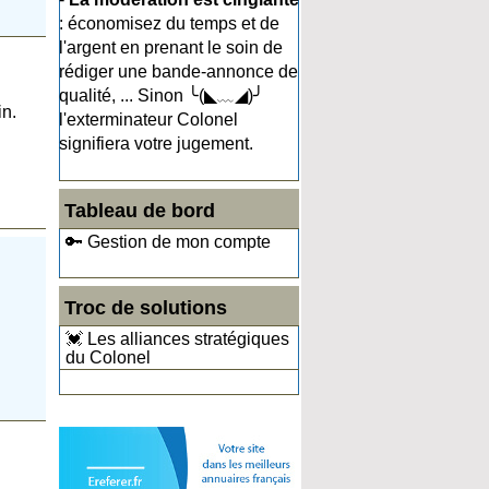
: économisez du temps et de
l'argent en prenant le soin de
rédiger une bande-annonce de
qualité, ... Sinon ╰(◣﹏◢)╯
in.
l'exterminateur Colonel
signifiera votre jugement.
Tableau de bord
🔑 Gestion de mon compte
Troc de solutions
💓 Les alliances stratégiques
du Colonel