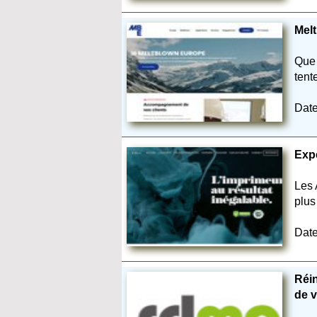
Melt
Que 
tent
Date
Expe
Les 
plus
Date
Réin
de v