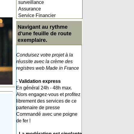
surveillance
Assurance
Service Financier
Navigant au rythme
d'une feuille de route
exemplaire.
Conduisez votre projet à la
réussite avec la crème des
registres web Made in France
-
Validation express
En général 24h - 48h max.
Alors engagez-vous et profitez
librement des services de ce
partenaire de presse
Commandé avec une poigne
de fer !
-
La modération est cinglante