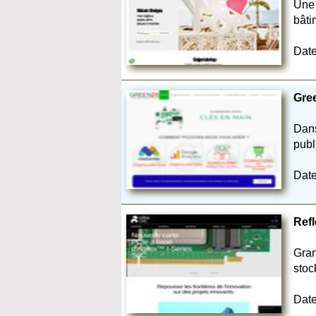
Une 
bâti
Date
Gree
Dans
publ
Date
Refl
Gran
stoc
Date