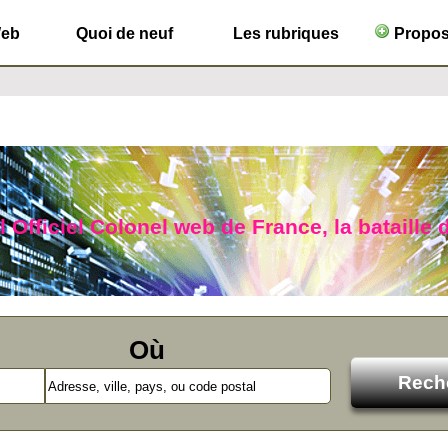
Web
Quoi de neuf
Les rubriques
Propose
 Officiel Colonel web de France, la bataille 
Où