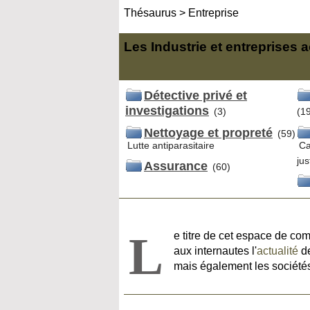
Thésaurus
>
Entreprise
Les Industrie et entreprises 
Détective privé et
investigations
(3)
(1
Nettoyage et propreté
(59)
Lutte antiparasitaire
Ca
jus
Assurance
(60)
L
e titre de cet espace de com
aux internautes l'
actualité
de
mais également les sociétés 