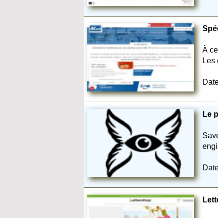
Spéc
À ce
Les 
Date
Le p
Save
engi
Date
Lett