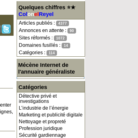
Quelques chiffres ⭐★
Col
on
el
Reyel
Articles publiés :
4377
Annonces en attente :
90
Sites réformés :
1072
Domaines fusillés :
14
Catégories :
114
Mécène Internet de
l'annuaire généraliste
Catégories
Détective privé et
investigations
senter
L’industrie de l’énergie
ignes,
Marketing et publicité digitale
Nettoyage et propreté
Profession juridique
Sécurité gardiennage