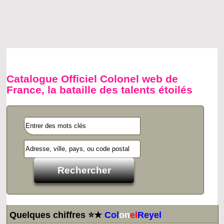
Catalogue Officiel Colonel web de
France, la bataille des talents étoilés
Quelques chiffres ⭐★
Col
on
el
Reyel