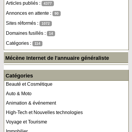
Articles publiés :
4377
Annonces en attente :
90
Sites réformés :
1072
Domaines fusillés :
14
Catégories :
114
Mécène Internet de l'annuaire généraliste
Catégories
Beauté et Cosmétique
Auto & Moto
Animation & événement
High-Tech et Nouvelles technologies
Voyage et Tourisme
Immobilier