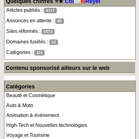
Quelques chiffres ⭐★
Col
on
el
Reyel
Articles publiés :
4377
Annonces en attente :
90
Sites réformés :
1072
Domaines fusillés :
14
Catégories :
114
Contenu sponsorisé ailleurs sur le web
Catégories
Beauté et Cosmétique
Auto & Moto
Animation & événement
High-Tech et Nouvelles technologies
Voyage et Tourisme