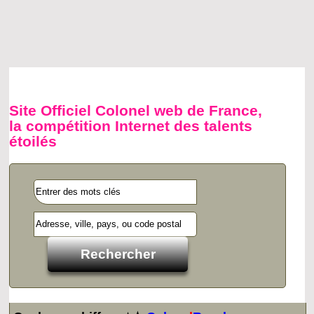
Site Officiel Colonel web de France,
la compétition Internet des talents
étoilés