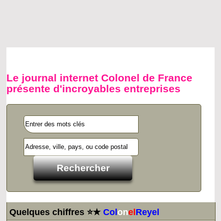
Le journal internet Colonel de France
présente d'incroyables entreprises
Quelques chiffres ⭐★
Col
on
el
Reyel