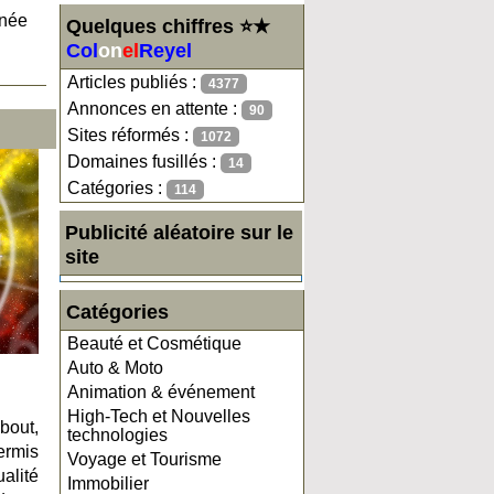
gnée
Quelques chiffres ⭐★
Col
on
el
Reyel
Articles publiés :
4377
Annonces en attente :
90
Sites réformés :
1072
Domaines fusillés :
14
Catégories :
114
Publicité aléatoire sur le
site
Catégories
Beauté et Cosmétique
Auto & Moto
Animation & événement
High-Tech et Nouvelles
bout,
technologies
ermis
Voyage et Tourisme
alité
Immobilier