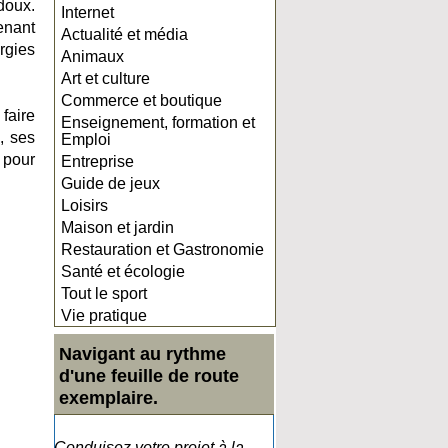
udoux.
Internet
enant
Actualité et média
rgies
Animaux
Art et culture
Commerce et boutique
 faire
Enseignement, formation et
, ses
Emploi
 pour
Entreprise
Guide de jeux
Loisirs
Maison et jardin
Restauration et Gastronomie
Santé et écologie
Tout le sport
Vie pratique
Navigant au rythme
d'une feuille de route
exemplaire.
Conduisez votre projet à la