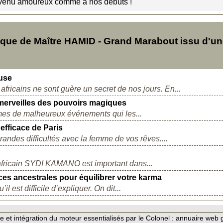
evenu amoureux comme a nos débuts !
ue de Maître HAMID - Grand Marabout issu d'u
ouse
fricains ne sont guère un secret de nos jours. En...
s merveilles des pouvoirs magiques
mes de malheureux événements qui les...
efficace de Paris
andes difficultés avec la femme de vos rêves....
fricain SYDI KAMANO est important dans...
ces ancestrales pour équilibrer votre karma
l est difficile d’expliquer. On dit...
 et intégration du moteur essentialisés par le Colonel :
annuaire web 