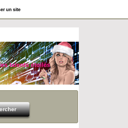
r un site
es talents étoilés