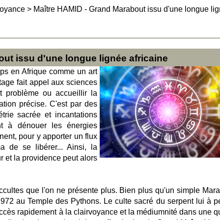
Voyance
>
Maître HAMID - Grand Marabout issu d'une longue li
ut issu d'une longue lignée africaine
mps en Afrique comme un art
tage fait appel aux sciences
t problème ou accueillir la
tion précise. C'est par des
trie sacrée et incantations
t à dénouer les énergies
ent, pour y apporter un flux
de se libérer... Ainsi, la
r et la providence peut alors
occultes que l'on ne présente plus. Bien plus qu'un simple Mara
1972 au Temple des Pythons. Le culte sacré du serpent lui à p
accès rapidement à la clairvoyance et la médiumnité dans une qu