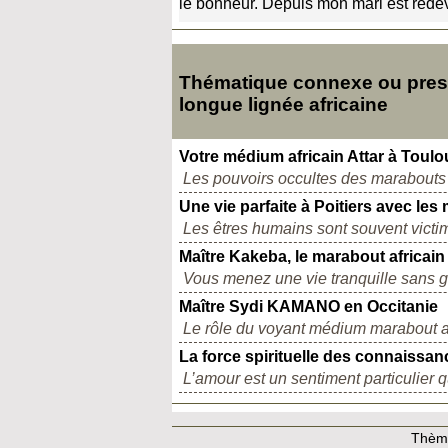
le bonheur. Depuis mon mari est red
Thématique connexe ou presq
longue lignée africaine
Votre médium africain Attar à Toul
Les pouvoirs occultes des marabouts a
Une vie parfaite à Poitiers avec le
Les êtres humains sont souvent victi
Maître Kakeba, le marabout africain 
Vous menez une vie tranquille sans gr
Maître Sydi KAMANO en Occitanie
Le rôle du voyant médium marabout a
La force spirituelle des connaissan
L’amour est un sentiment particulier qu’i
Thème