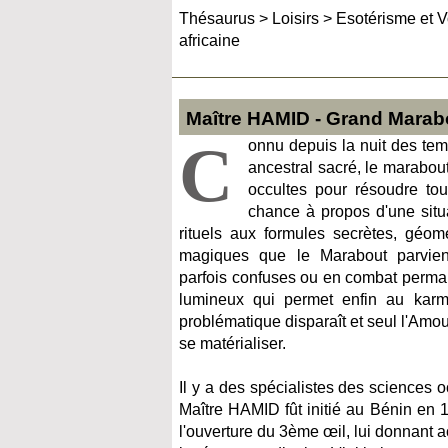
Thésaurus
>
Loisirs
>
Esotérisme et 
africaine
Maître HAMID - Grand Marabo
C
onnu depuis la nuit des te
ancestral sacré, le marabou
occultes pour résoudre tou
chance à propos d'une situa
rituels aux formules secrètes, géomé
magiques que le Marabout parvien
parfois confuses ou en combat perman
lumineux qui permet enfin au karma 
problématique disparaît et seul l'Amou
se matérialiser.
Il y a des spécialistes des sciences 
Maître HAMID fût initié au Bénin en 
l'ouverture du 3ème œil, lui donnant 