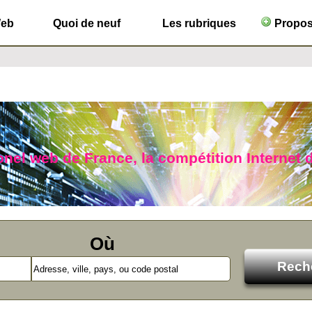
Web
Quoi de neuf
Les rubriques
Propose
lonel web de France, la compétition Internet d
Où