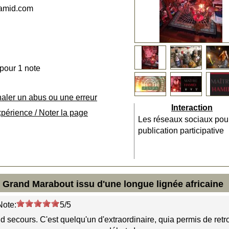
hamid.com
 pour 1 note
naler un abus ou une erreur
Interaction
xpérience / Noter la page
Les réseaux sociaux pou
publication participative
Grand Marabout issu d'une longue lignée africaine
Note:
5/5
d secours. C'est quelqu'un d'extraordinaire, quia permis de retr