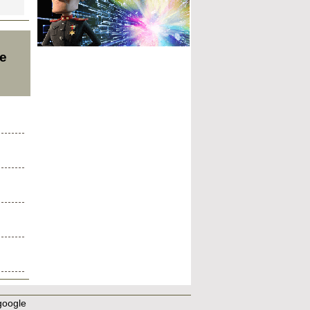
ne
google