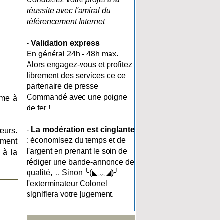
réussite avec l'amiral du
référencement Internet
-
Validation express
En général 24h - 48h max.
Alors engagez-vous et profitez
librement des services de ce
partenaire de presse
Commandé avec une poigne
ime à
de fer !
-
La modération est cinglante
œurs.
: économisez du temps et de
ement
l'argent en prenant le soin de
 à la
rédiger une bande-annonce de
qualité, ... Sinon ╰(◣﹏◢)╯
l'exterminateur Colonel
signifiera votre jugement.