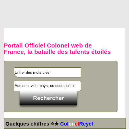
Portail Officiel Colonel web de
France, la bataille des talents étoilés
Quelques chiffres ⭐★
Col
on
el
Reyel