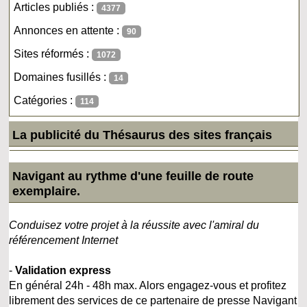
Articles publiés :
4377
Annonces en attente :
90
Sites réformés :
1072
Domaines fusillés :
14
Catégories :
114
La publicité du Thésaurus des sites français
Navigant au rythme d'une feuille de route
exemplaire.
Conduisez votre projet à la réussite avec l'amiral du
référencement Internet
-
Validation express
En général 24h - 48h max. Alors engagez-vous et profitez
librement des services de ce partenaire de presse Navigant