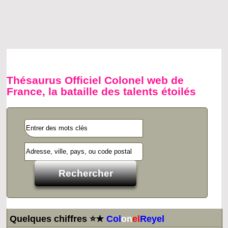
Thésaurus Officiel Colonel web de
France, la bataille des talents étoilés
Quelques chiffres ⭐★
Col
on
el
Reyel