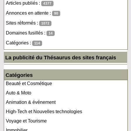
Articles publiés :
4377
Annonces en attente :
90
Sites réformés :
1072
Domaines fusillés :
14
Catégories :
114
La publicité du Thésaurus des sites français
Catégories
Beauté et Cosmétique
Auto & Moto
Animation & événement
High-Tech et Nouvelles technologies
Voyage et Tourisme
Immobilier