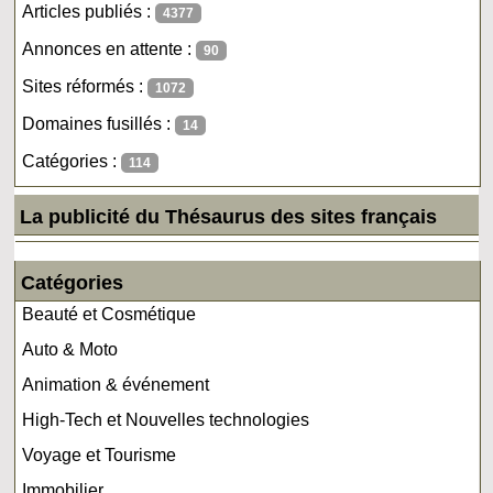
Articles publiés :
4377
Annonces en attente :
90
Sites réformés :
1072
Domaines fusillés :
14
Catégories :
114
La publicité du Thésaurus des sites français
Catégories
Beauté et Cosmétique
Auto & Moto
Animation & événement
High-Tech et Nouvelles technologies
Voyage et Tourisme
Immobilier