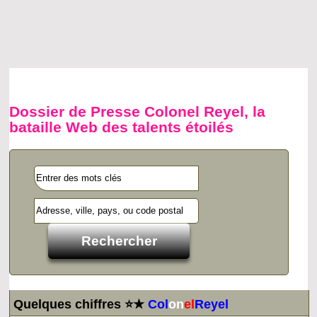
Dossier de Presse Colonel Reyel, la
bataille Web des talents étoilés
Quelques chiffres ⭐★
Col
on
el
Reyel